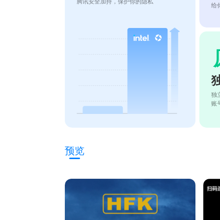
腾讯安全加持，保护你的隐私
给
独
账
预览