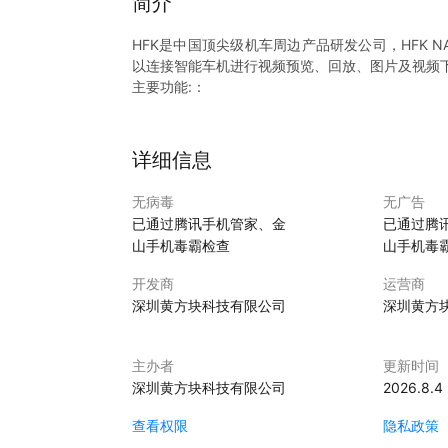
简介
HFK是中国顶尖级机车周边产品研发公司，HFK N
以连接智能车机进行视频预览、回放、图片及视频
主要功能:：
1、实时直播。通过HFK NAV连接智能车机后，
2、预览回放。支持通过HFK NAV对智能车机录
3、查看内容。支持通过HFK NAV管理和查看智
详细信息
4、数据传输。支持通过HFK NAV对录制的视频、
5、信息资讯。支持通过HFK NAV查看相关品牌、
无病毒
无广告
6、服务支持、支持通过HFK NAV进行产品技术服
已通过腾讯手机管家、金
已通过腾
7、一键分享。支持将最喜欢的照片、视频分享到
山手机毒霸检查
山手机毒
8、智能操控。支持通过APP操控智能车机各种设
开发商
运营商
深圳黄方块科技有限公司
深圳黄方
主办者
更新时间
深圳黄方块科技有限公司
2026.8.4
查看权限
隐私政策