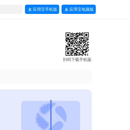
应用宝
手机版
应用宝
电脑版
扫码下载手机版