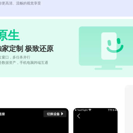
你更高清、流畅的视觉享受
原生
独家定制 极致还原
立窗口，多任务并行
号数据资产，手机电脑跨端互通