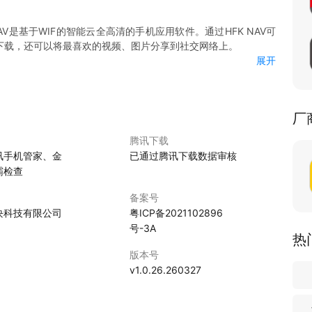
AV是基于WIF的智能云全高清的手机应用软件。通过HFK NAV可
下载，还可以将最喜欢的视频、图片分享到社交网络上。
展开
可以实时直播当前正在录制的内容；
制视频进行预览回放；
能车机拍摄的照片和视频；
厂
照片进行下载；
产品的资讯；
腾讯下载
务支持；
讯手机管家、金
已通过腾讯下载数据审核
社交网络；
霸检查
置选项。
备案号
块科技有限公司
粤ICP备2021102896
号-3A
热
版本号
v1.0.26.260327