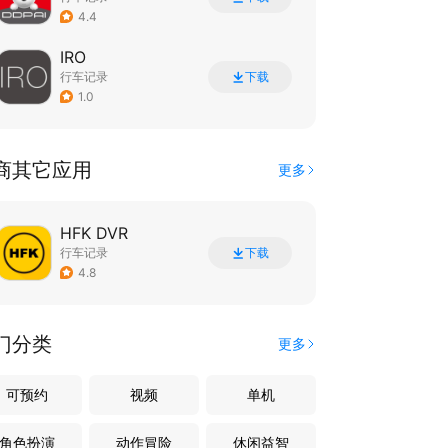
4.4
IRO
行车记录
下载
1.0
商其它应用
更多
HFK DVR
行车记录
下载
4.8
门分类
更多
可预约
视频
单机
角色扮演
动作冒险
休闲益智