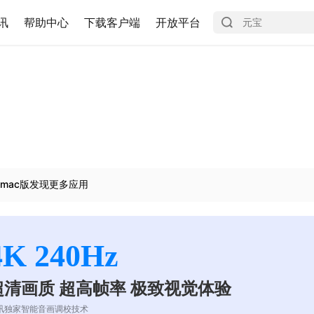
讯
帮助中心
下载客户端
开放平台
mac版发现更多应用
4K 240Hz
超清画质 超高帧率 极致视觉体验
讯独家智能音画调校技术