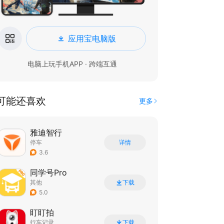
应用宝电脑版
电脑上玩手机APP · 跨端互通
可能还喜欢
更多
雅迪智行
停车
详情
3.6
同学号Pro
其他
下载
5.0
盯盯拍
行车记录
下载