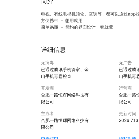
简介
电视、有线电视机顶盒、空调等，都可以通过app
方便携带 － 想用就用
简单易懂 － 简约的界面设计一看就懂
智能控制 － 电视、空调都可随心调节
支持空调，电视，机顶盒等多种电器，是真正的手机
应用内含手机遥控功能，需依赖手机硬件红外功能
详细信息
无病毒
无广告
已通过腾讯手机管家、金
已通过腾
山手机毒霸检查
山手机毒
开发商
运营商
合肥一路恒辉网络科技有
合肥一路
限公司
限公司
主办者
更新时间
合肥一路恒辉网络科技有
2026.7.13
限公司
查看权限
隐私政策