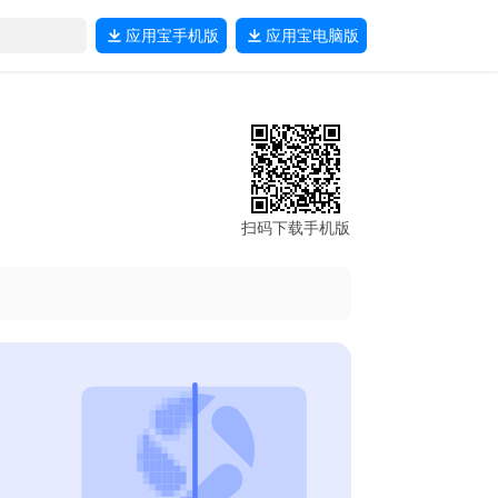
应用宝
手机版
应用宝
电脑版
扫码下载手机版