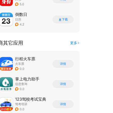
5.0
倒数日
日历
下载
4.2
商其它应用
更多
行程火车票
火车票
详情
0.0
掌上电力助手
信息查询
详情
0.0
123驾校考试宝典
驾考培训
详情
0.0