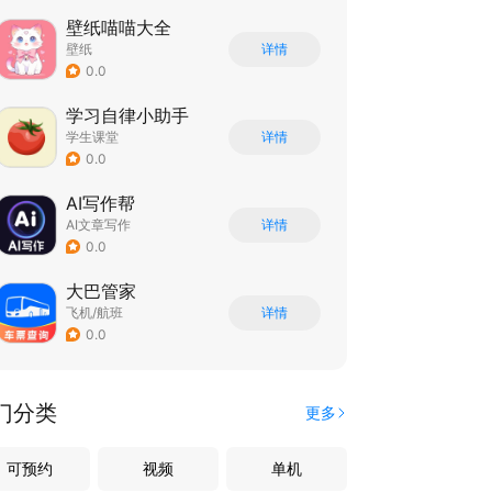
壁纸喵喵大全
壁纸
详情
0.0
学习自律小助手
学生课堂
详情
0.0
AI写作帮
AI文章写作
详情
0.0
大巴管家
飞机/航班
详情
0.0
门分类
更多
可预约
视频
单机