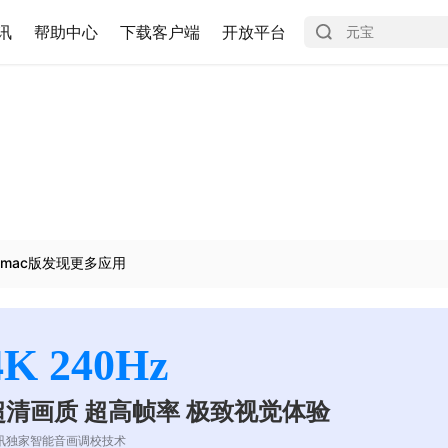
讯
帮助中心
下载客户端
开放平台
mac版发现更多应用
4K 240Hz
超清画质 超高帧率 极致视觉体验
讯独家智能音画调校技术