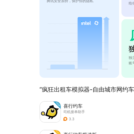
腾讯安全加持，保护你的隐私
给
独
账
“疯狂出租车模拟器-自由城市网约车接
喜行约车
司机接单助手
3.3