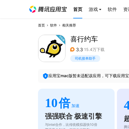
首页
游戏
软件
资
首页
软件
相关推荐
喜行约车
3.3
15.4万下载
司机接单助手
应用宝mac版暂未适配该应用，可下载应用宝
10
倍
加速
强强联合 极速引擎
与intel合作，比传统模拟器快10倍
腾