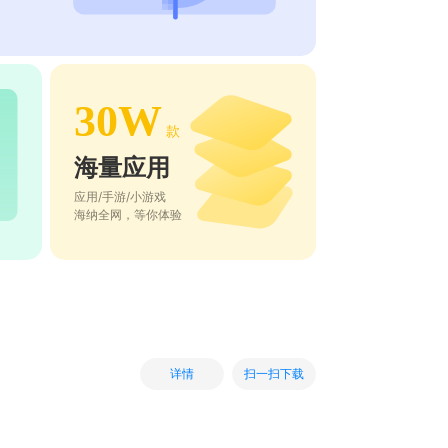
30W
款
海量应用
应用/手游/小游戏
海纳全网，等你体验
扫一扫下载
详情