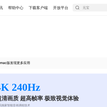
讯
帮助中心
下载客户端
开放平台
mac版发现更多应用
4K 240Hz
超清画质 超高帧率 极致视觉体验
讯独家智能音画调校技术