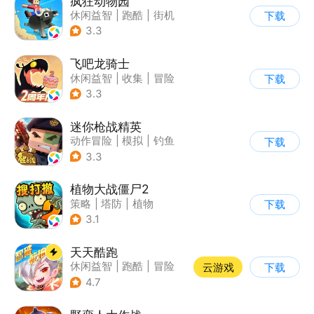
疯狂动物园
休闲益智
|
跑酷
|
街机
下载
|
像素风
3.3
飞吧龙骑士
休闲益智
|
收集
|
冒险
下载
|
宠物
3.3
迷你枪战精英
动作冒险
|
模拟
|
钓鱼
下载
|
童年
3.3
植物大战僵尸2
策略
|
塔防
|
植物
下载
|
植物大战僵尸
3.1
天天酷跑
休闲益智
|
跑酷
|
冒险
云游戏
下载
|
萌系
4.7