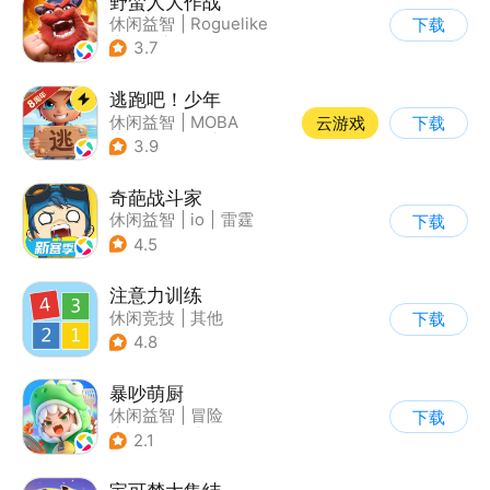
野蛮人大作战
休闲益智
|
Roguelike
下载
|
奇幻
|
卡通
3.7
逃跑吧！少年
休闲益智
|
MOBA
云游戏
下载
|
非对称竞技
|
卡通
3.9
奇葩战斗家
休闲益智
|
io
|
雷霆
下载
4.5
注意力训练
休闲竞技
|
其他
下载
4.8
暴吵萌厨
休闲益智
|
冒险
下载
|
派对游戏
|
萌系
2.1