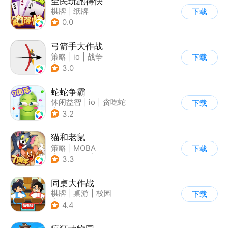
全民玩跑得快
棋牌
|
纸牌
下载
0.0
弓箭手大作战
策略
|
io
|
战争
下载
|
非对称竞技
3.0
蛇蛇争霸
休闲益智
|
io
|
贪吃蛇
下载
|
白日梦
3.2
猫和老鼠
策略
|
MOBA
下载
|
动漫改编
|
猫和老鼠
3.3
同桌大作战
棋牌
|
桌游
|
校园
下载
|
卡通
4.4