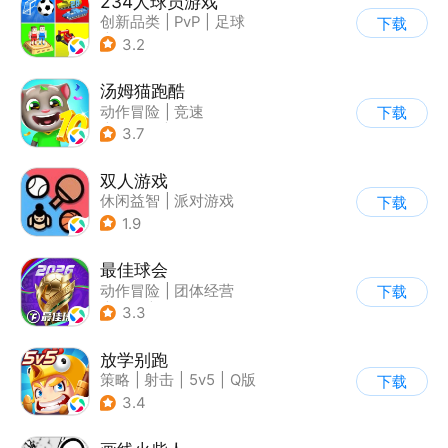
234人球员游戏
创新品类
|
PvP
|
足球
下载
|
千人同屏
3.2
汤姆猫跑酷
动作冒险
|
竞速
下载
|
汤姆猫
|
卡通
3.7
双人游戏
休闲益智
|
派对游戏
下载
1.9
最佳球会
动作冒险
|
团体经营
下载
|
足球
|
匹配对战
3.3
放学别跑
策略
|
射击
|
5v5
|
Q版
下载
3.4