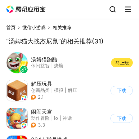
首页
微信小游戏
相关推荐
“汤姆猫大战杰尼鼠”的相关推荐(31)
汤姆猫跑酷
马上玩
休闲益智
|
烧脑
解压玩具
创新品类
|
模拟
|
解压
下载
|
卡通
2.1
闹闹天宫
动作冒险
|
io
|
神话
下载
|
中国风
3.3