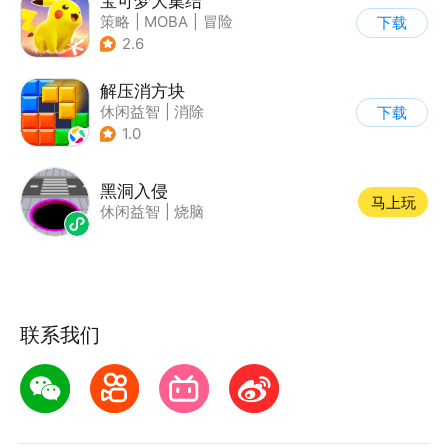
宝可梦大集结
策略
|
MOBA
|
冒险
下载
|
精灵宝可梦
2.6
解压消方块
休闲益智
|
消除
下载
1.0
黑洞入侵
马上玩
休闲益智
|
烧脑
联系我们