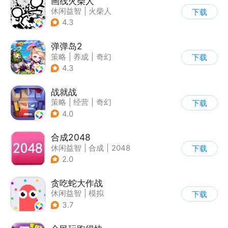
画线火柴人
休闲益智
|
火柴人
下载
|
DIY
4.3
弹弹岛2
策略
|
养成
|
奇幻
下载
|
Q版
4.3
战就战
策略
|
经营
|
奇幻
下载
|
欧美风
4.0
合成2048
休闲益智
|
合成
|
2048
下载
2.0
贪吃蛇大作战
休闲益智
|
模拟
下载
|
贪吃蛇
|
卡通
3.7