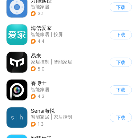
万能遥控
智能家居
下载
3.1
海信爱家
智能家居
|
投屏
下载
4.4
易来
家居控制
|
智能家居
下载
|
家居装修
5.0
睿博士
智能家居
下载
4.3
Sensi海悦
智能家居
|
家居控制
下载
1.3