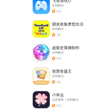
飞智游玩厅
休闲解压
0.0
朋友收集梦想生活
休闲解压
1.0
超级史莱姆制作
休闲解压
0.0
智慧答题王
休闲解压
1.0
小幸运
运势测算
|
休闲解压
5.0