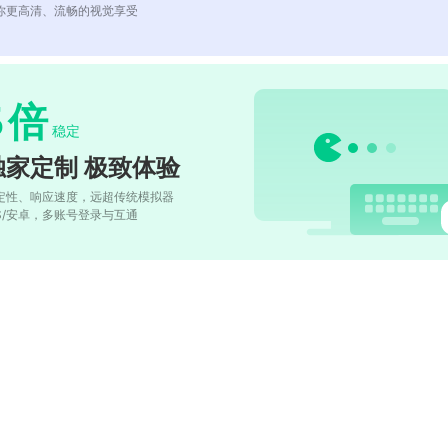
你更高清、流畅的视觉享受
5
倍
稳定
独家定制 极致体验
定性、响应速度，远超传统模拟器
OS/安卓，多账号登录与互通