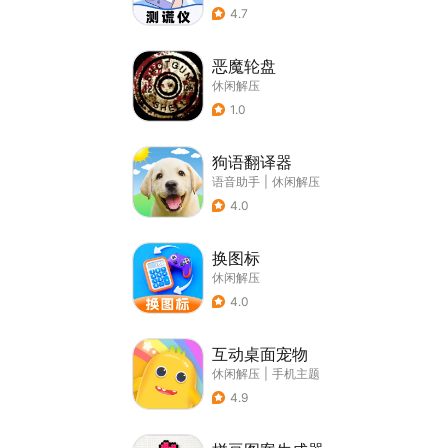
4.7
恶魔轮盘
休闲解压
1.0
狗语翻译器
语音助手
|
休闲解压
4.0
换图标
休闲解压
4.0
互动桌面宠物
休闲解压
|
手机主题
4.9