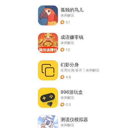
孤独的鸟儿
休闲解压
5.1
成语赚零钱
休闲解压
1.0
幻影分身
应用分身/多开
|
休闲解压
4.8
996游玩盒
休闲解压
0.0
测谎仪模拟器
休闲解压