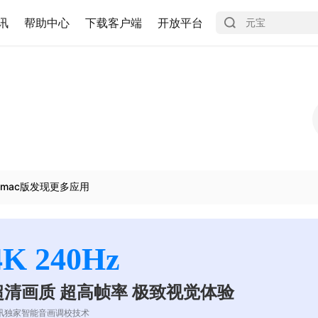
讯
帮助中心
下载客户端
开放平台
mac版发现更多应用
4K 240Hz
超清画质 超高帧率 极致视觉体验
讯独家智能音画调校技术