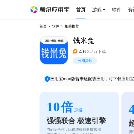
首页
游戏
软件
资
首页
软件
相关推荐
钱米兔
4.6
3.7万下载
分期贷款
应用宝mac版暂未适配该应用，可下载应用宝
10
倍
加速
强强联合 极速引擎
与intel合作，比传统模拟器快10倍
腾