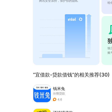
腾讯安全加持，保护你的隐私
给
独
账
“宜借款-贷款借钱”的相关推荐(30)
钱米兔
分期贷款
4.6