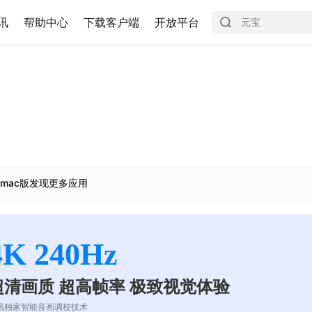
讯
帮助中心
下载客户端
开放平台
mac版发现更多应用
4K 240Hz
超清画质 超高帧率 极致视觉体验
讯独家智能音画调校技术