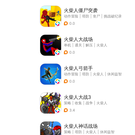
火柴人僵尸突袭
动作冒险
|
塔防
|
丧尸
|
挑战破纪录
0.0
火柴人大战场
单机
|
通关
|
解压
|
火柴人
0.0
火柴人弓箭手
动作冒险
|
塔防
|
火柴人
|
休闲益智
0.0
火柴人大战3
策略
|
收集
|
战争
|
火柴人
3.4
火柴人神话战场
策略
|
塔防
|
火柴人
|
休闲益智