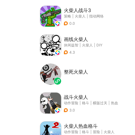
火柴人战斗3
策略
|
火柴人
|
指动网络
0.0
画线火柴人
休闲益智
|
火柴人
|
DIY
4.3
整死火柴人
战斗火柴人
动作冒险
|
格斗
|
横版过关
|
热血
3.0
火柴人热血格斗
动作冒险
|
格斗
|
冒险
|
火柴人