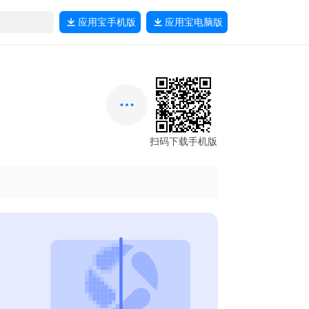
应用宝
手机版
应用宝
电脑版
扫码下载手机版