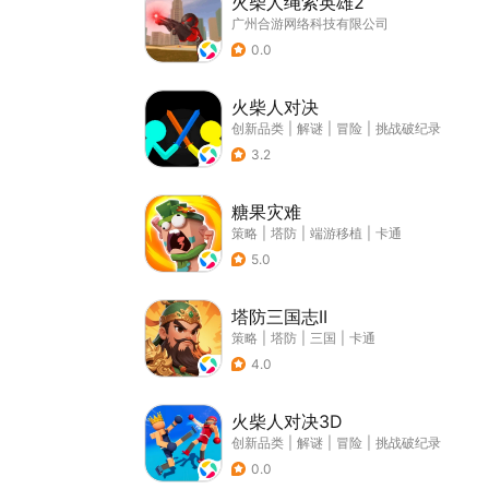
火柴人绳索英雄2
广州合游网络科技有限公司
0.0
火柴人对决
创新品类
|
解谜
|
冒险
|
挑战破纪录
3.2
糖果灾难
策略
|
塔防
|
端游移植
|
卡通
5.0
塔防三国志II
策略
|
塔防
|
三国
|
卡通
4.0
火柴人对决3D
创新品类
|
解谜
|
冒险
|
挑战破纪录
0.0