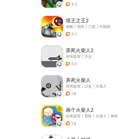
4.3
塔王之王2
策略
|
塔防
|
三国
|
中国风
3.7
弄死火柴人2
休闲益智
|
沙盒
5.0
弄死火柴人
休闲益智
|
沙盒
|
火柴人
1.8
画个火柴人2
休闲益智
|
冒险
|
火柴人
|
单机
1.8