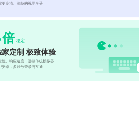
你更高清、流畅的视觉享受
5
倍
稳定
独家定制 极致体验
定性、响应速度，远超传统模拟器
OS/安卓，多账号登录与互通