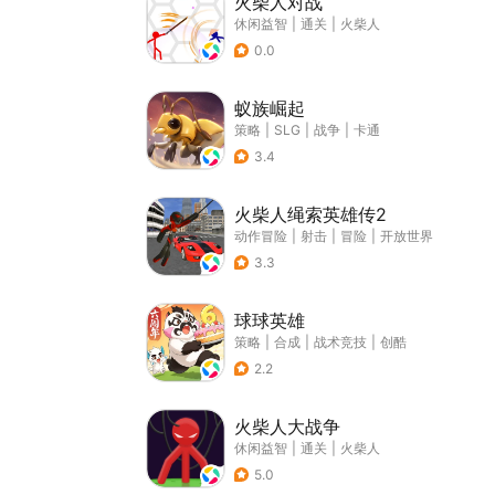
火柴人对战
休闲益智
|
通关
|
火柴人
0.0
蚁族崛起
策略
|
SLG
|
战争
|
卡通
3.4
火柴人绳索英雄传2
动作冒险
|
射击
|
冒险
|
开放世界
3.3
球球英雄
策略
|
合成
|
战术竞技
|
创酷
2.2
火柴人大战争
休闲益智
|
通关
|
火柴人
5.0