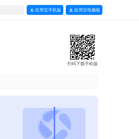
应用宝
手机版
应用宝
电脑版
扫码下载手机版