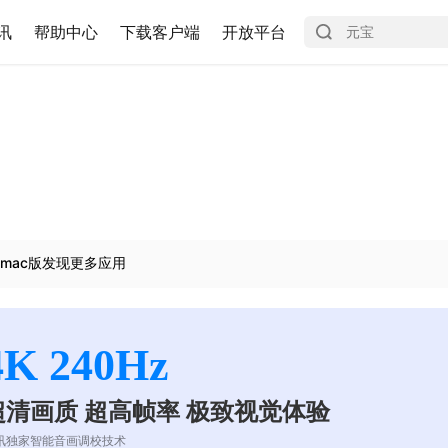
讯
帮助中心
下载客户端
开放平台
mac版发现更多应用
4K 240Hz
超清画质 超高帧率 极致视觉体验
讯独家智能音画调校技术