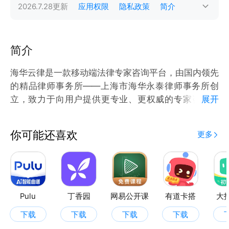
2026.7.28
更新
应用权限
隐私政策
简介
简介
海华云律是一款移动端法律专家咨询平台，由国内领先
的精品律师事务所——上海市海华永泰律师事务所创
立，致力于向用户提供更专业、更权威的专家咨询服
展开
务，有这款小程序在手，数百位专业律师在线随时随地
为你服务!
你可能还喜欢
更多
Pulu
丁香园
网易公开课
有道卡搭
大
下载
下载
下载
下载