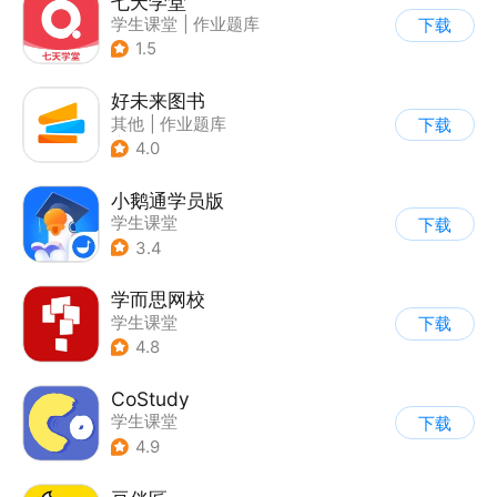
七天学堂
学生课堂
|
作业题库
下载
1.5
好未来图书
其他
|
作业题库
下载
|
学生课堂
4.0
小鹅通学员版
学生课堂
下载
3.4
学而思网校
学生课堂
下载
4.8
CoStudy
学生课堂
下载
4.9