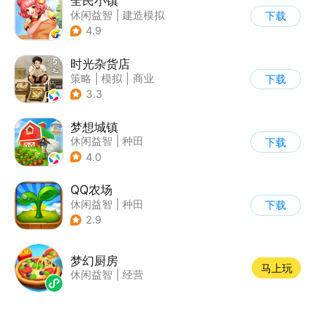
全民小镇
休闲益智
|
建造模拟
下载
|
卡通
|
腾讯
4.9
时光杂货店
策略
|
模拟
|
商业
下载
|
童年
3.3
梦想城镇
休闲益智
|
种田
下载
|
田园生活
|
中国风
4.0
QQ农场
休闲益智
|
种田
下载
|
田园生活
|
卡通
2.9
梦幻厨房
马上玩
休闲益智
|
经营