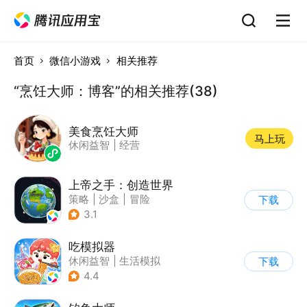
首页
微信小游戏
相关推荐
“烹饪大师：博客”的相关推荐(38)
美食烹饪大师
马上玩
休闲益智
|
经营
上帝之手：创造世界
策略
|
沙盒
|
冒险
下载
|
卡通
3.1
吃模拟器
休闲益智
|
生活模拟
下载
|
美食
|
卡通
4.4