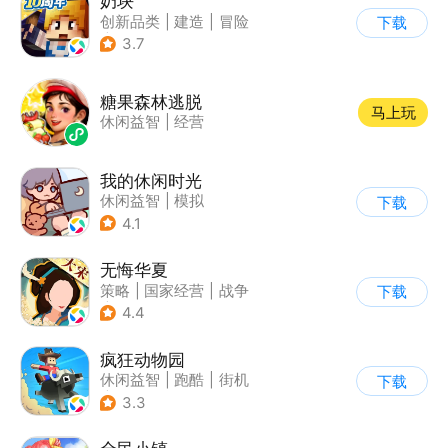
奶块
创新品类
|
建造
|
冒险
下载
|
开放世界
3.7
糖果森林逃脱
马上玩
休闲益智
|
经营
我的休闲时光
休闲益智
|
模拟
下载
4.1
无悔华夏
策略
|
国家经营
|
战争
下载
|
中国风
4.4
疯狂动物园
休闲益智
|
跑酷
|
街机
下载
|
像素风
3.3