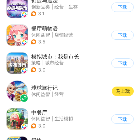
创造与魔法
创新品类
|
经营
|
生存
下载
|
开放世界
3.1
餐厅萌物语
休闲益智
|
店铺经营
下载
|
美食
|
萌系
3.5
模拟城市：我是市长
策略
|
城市经营
下载
|
模拟城市
|
开放世界
3.0
球球旅行记
马上玩
休闲益智
|
经营
中餐厅
休闲益智
|
生活模拟
下载
|
餐厅
|
中餐厅
3.0