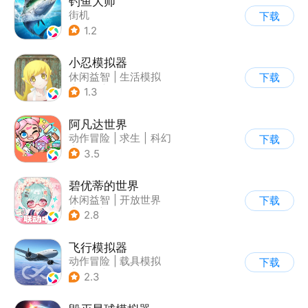
钓鱼大师
街机
下载
1.2
小忍模拟器
休闲益智
|
生活模拟
下载
|
恋爱
|
女性向
1.3
阿凡达世界
动作冒险
|
求生
|
科幻
下载
|
开放世界
3.5
碧优蒂的世界
休闲益智
|
开放世界
下载
|
Q版
|
捏脸
2.8
飞行模拟器
动作冒险
|
载具模拟
下载
|
飞机
|
写实
2.3