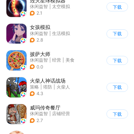
毁灭星球模拟器
休闲益智
|
太空模拟
下载
|
太空
2.1
女孩模拟
休闲益智
|
生活模拟
下载
|
校园
|
卡通
2.8
披萨大师
休闲益智
|
经营
|
美食
下载
|
清新
0.0
火柴人神话战场
策略
|
塔防
|
火柴人
下载
|
休闲益智
4.3
威玛传奇餐厅
休闲益智
|
店铺经营
下载
|
美食
|
卡通
2.7