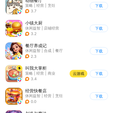
动物餐厅
策略
|
经营
|
烹饪
下载
|
宠物
3.7
小镇大厨
休闲益智
|
店铺经营
下载
|
美食
|
卡通
3.2
餐厅养成记
休闲益智
|
合成
|
餐厅
下载
|
清新
2.3
叫我大掌柜
策略
|
经营
|
商业
云游戏
下载
|
古风
3.4
经营快餐店
休闲益智
|
经营
|
烹饪
下载
|
卡通
0.0