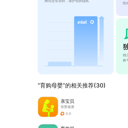
腾讯安全加持，保护你的隐私
给
独
账
“育购母婴”的相关推荐(30)
亲宝贝
母婴健康
0.0