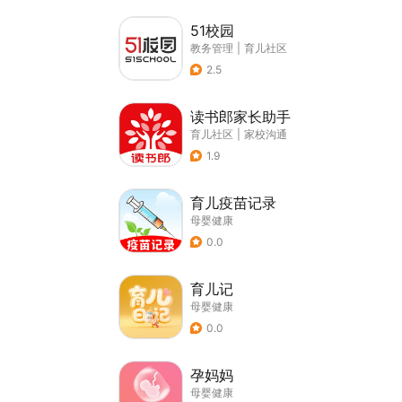
51校园
教务管理
|
育儿社区
2.5
读书郎家长助手
育儿社区
|
家校沟通
1.9
育儿疫苗记录
母婴健康
0.0
育儿记
母婴健康
0.0
孕妈妈
母婴健康