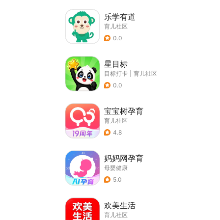
乐学有道
育儿社区
0.0
星目标
目标打卡
|
育儿社区
0.0
宝宝树孕育
育儿社区
4.8
妈妈网孕育
母婴健康
5.0
欢美生活
育儿社区