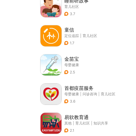
睡前听故事
育儿社区
3.7
童信
定位追踪
|
育儿社区
1.7
金苗宝
母婴健康
2.5
首都疫苗服务
母婴健康
|
问诊咨询
|
育儿社区
3.6
易软教育通
其他
|
育儿社区
|
知识共享
2.1