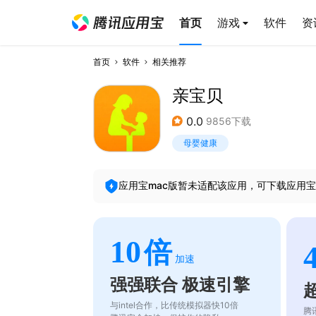
首页
游戏
软件
资
首页
软件
相关推荐
亲宝贝
0.0
9856下载
母婴健康
应用宝mac版暂未适配该应用，可下载应用宝
10
倍
加速
强强联合 极速引擎
与intel合作，比传统模拟器快10倍
腾