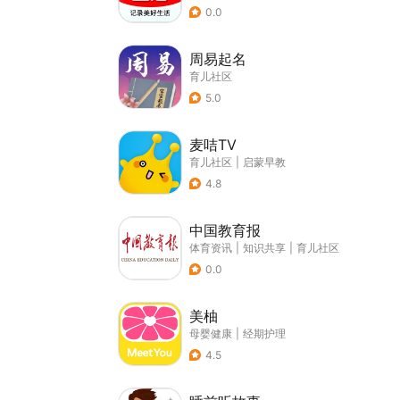
0.0
周易起名
育儿社区
5.0
麦咭TV
育儿社区
|
启蒙早教
4.8
中国教育报
体育资讯
|
知识共享
|
育儿社区
0.0
美柚
母婴健康
|
经期护理
4.5