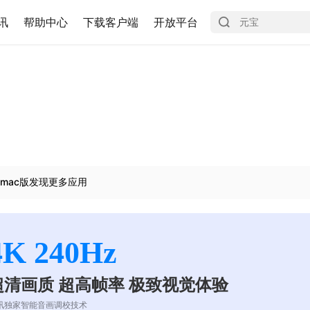
讯
帮助中心
下载客户端
开放平台
mac版发现更多应用
4K 240Hz
超清画质 超高帧率 极致视觉体验
讯独家智能音画调校技术