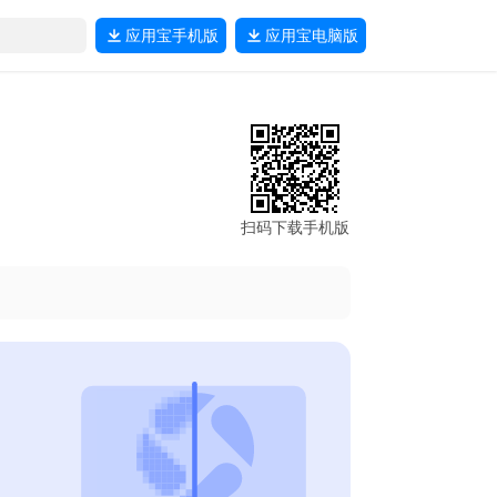
应用宝
手机版
应用宝
电脑版
扫码下载手机版