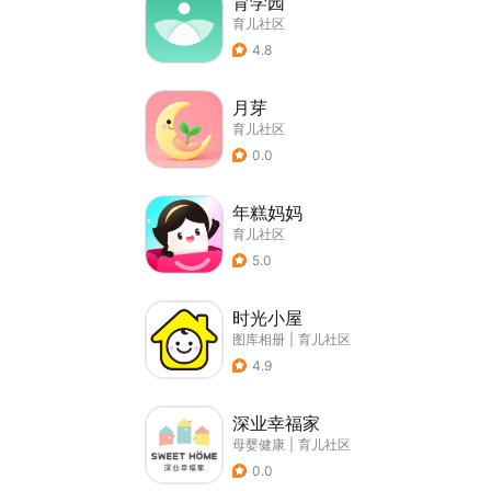
育学园
育儿社区
4.8
月芽
育儿社区
0.0
年糕妈妈
育儿社区
5.0
时光小屋
图库相册
|
育儿社区
4.9
深业幸福家
母婴健康
|
育儿社区
0.0