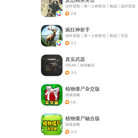
反恐精英突击
动作冒险
|
第一人称射击
|
枪战
|
战术竞技
2.8
疯狂神射手
动作冒险
|
第一人称射击
|
枪战
|
写实
2.2
真实武器
VR/AR
|
休闲解压
3.5
植物僵尸杂交版
游戏攻略
1.6
植物僵尸融合版
游戏攻略
0.0