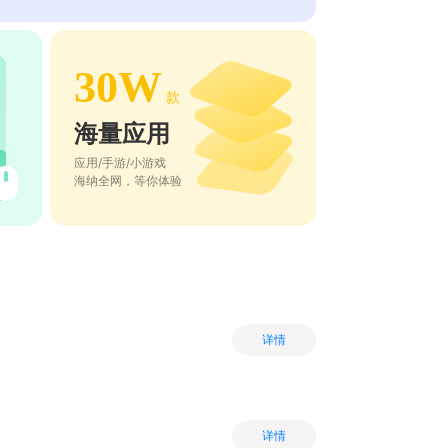
30W
款
海量应用
应用/手游/小游戏
海纳全网，等你体验
详情
详情