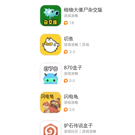
植物大僵尸杂交版
游戏攻略
1.8
叨鱼
游戏攻略
|
其他
3.3
870盒子
游戏攻略
0.0
闪电龟
游戏攻略
2.0
炉石传说盒子
游戏社区
|
游戏攻略