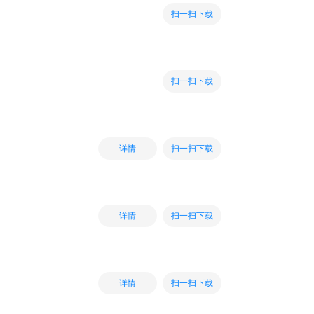
扫一扫下载
扫一扫下载
扫一扫下载
详情
扫一扫下载
详情
扫一扫下载
详情