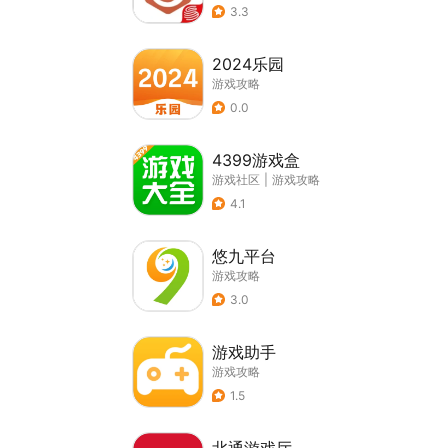
3.3
2024乐园
游戏攻略
0.0
4399游戏盒
游戏社区
|
游戏攻略
4.1
悠九平台
游戏攻略
3.0
游戏助手
游戏攻略
1.5