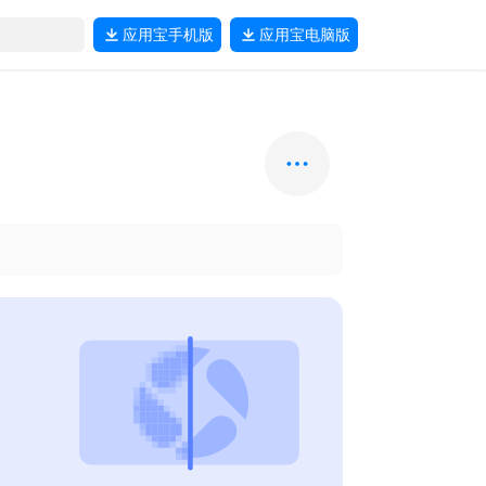
应用宝
手机版
应用宝
电脑版