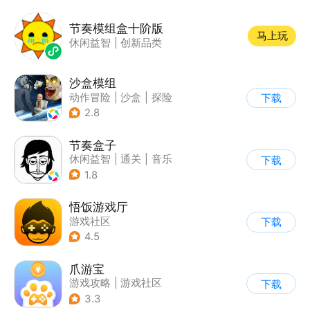
节奏模组盒十阶版
马上玩
休闲益智
|
创新品类
沙盒模组
动作冒险
|
沙盒
|
探险
下载
|
卡通
2.8
节奏盒子
休闲益智
|
通关
|
音乐
下载
1.8
悟饭游戏厅
游戏社区
下载
4.5
爪游宝
游戏攻略
|
游戏社区
下载
3.3