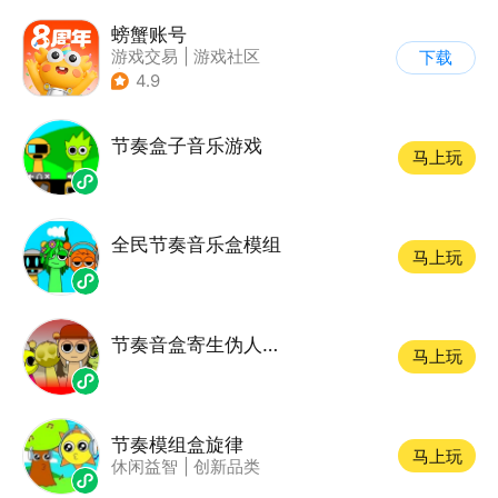
螃蟹账号
游戏交易
|
游戏社区
下载
|
代练陪玩
4.9
节奏盒子音乐游戏
马上玩
全民节奏音乐盒模组
马上玩
节奏音盒寄生伪人模组
马上玩
节奏模组盒旋律
马上玩
休闲益智
|
创新品类