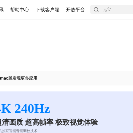
讯
帮助中心
下载客户端
开放平台
mac版发现更多应用
4K 240Hz
超清画质 超高帧率 极致视觉体验
讯独家智能音画调校技术