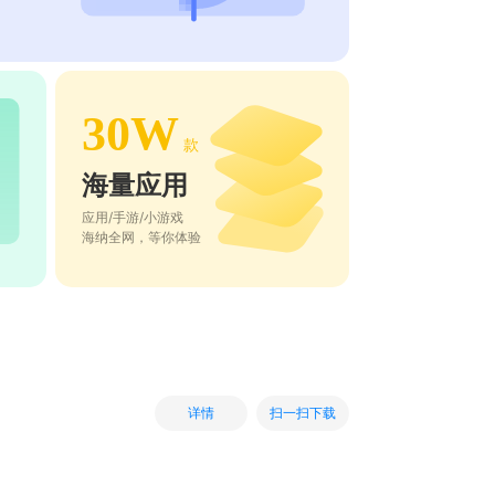
30W
款
海量应用
应用/手游/小游戏
海纳全网，等你体验
扫一扫下载
详情