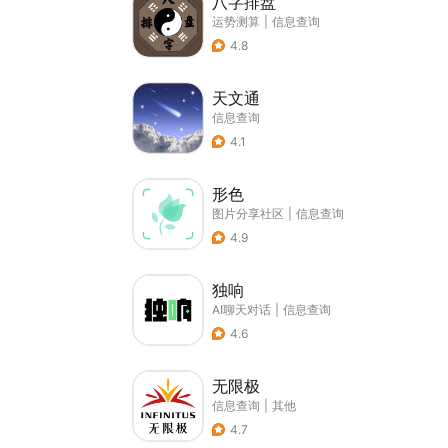
八字排盘
运势测算
|
信息查询
4.8
天文通
信息查询
4.1
形色
图片分享社区
|
信息查询
4.9
独响
AI聊天对话
|
信息查询
4.6
无限极
信息查询
|
其他
4.7