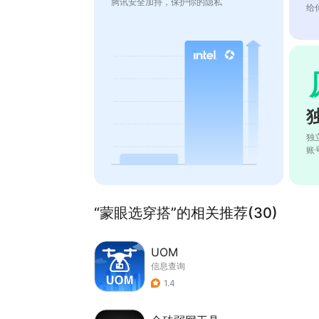
腾讯安全加持，保护你的隐私
给
独
账
“蒙眼选穿搭”的相关推荐(30)
UOM
信息查询
1.4