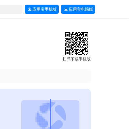
应用宝
手机版
应用宝
电脑版
扫码下载手机版