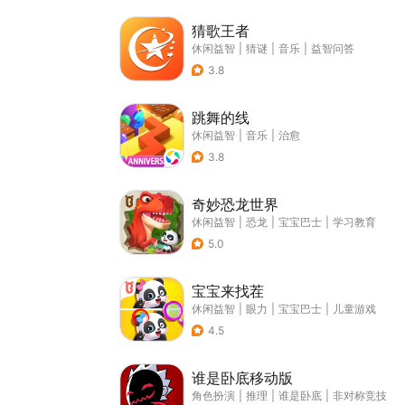
猜歌王者
休闲益智
|
猜谜
|
音乐
|
益智问答
3.8
跳舞的线
休闲益智
|
音乐
|
治愈
3.8
奇妙恐龙世界
休闲益智
|
恐龙
|
宝宝巴士
|
学习教育
5.0
宝宝来找茬
休闲益智
|
眼力
|
宝宝巴士
|
儿童游戏
4.5
谁是卧底移动版
角色扮演
|
推理
|
谁是卧底
|
非对称竞技