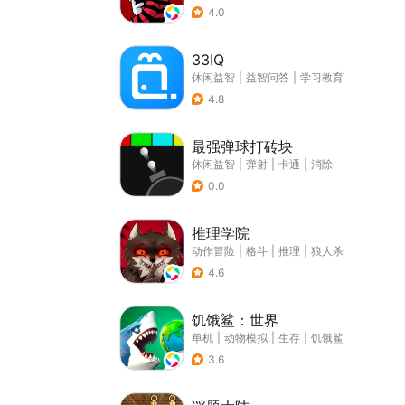
4.0
33IQ
休闲益智
|
益智问答
|
学习教育
4.8
最强弹球打砖块
休闲益智
|
弹射
|
卡通
|
消除
0.0
推理学院
动作冒险
|
格斗
|
推理
|
狼人杀
4.6
饥饿鲨：世界
单机
|
动物模拟
|
生存
|
饥饿鲨
3.6