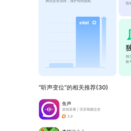
腾讯安全加持，保护你的隐私
给
独
账
“听声变位”的相关推荐(30)
鱼声
游戏直播
|
语音视频交友
3.9