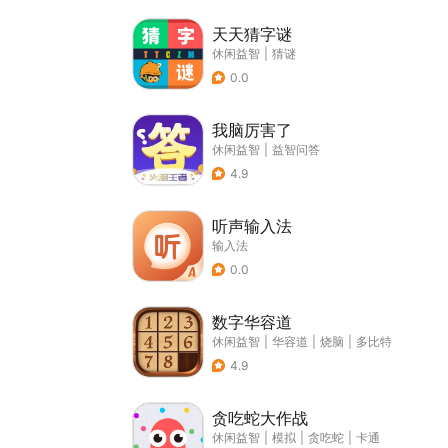
天天猜字谜
休闲益智
|
猜谜
0.0
我脑厉害了
休闲益智
|
益智问答
4.9
听声输入法
输入法
0.0
数字华容道
休闲益智
|
华容道
|
烧脑
|
多比特
4.9
贪吃蛇大作战
休闲益智
|
模拟
|
贪吃蛇
|
卡通