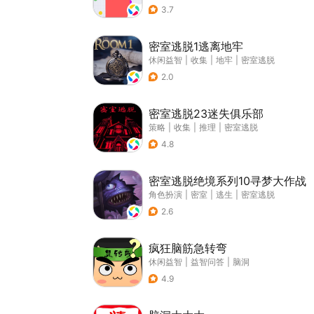
3.7
密室逃脱1逃离地牢
休闲益智
|
收集
|
地牢
|
密室逃脱
2.0
密室逃脱23迷失俱乐部
策略
|
收集
|
推理
|
密室逃脱
4.8
密室逃脱绝境系列10寻梦大作战
角色扮演
|
密室
|
逃生
|
密室逃脱
2.6
疯狂脑筋急转弯
休闲益智
|
益智问答
|
脑洞
4.9