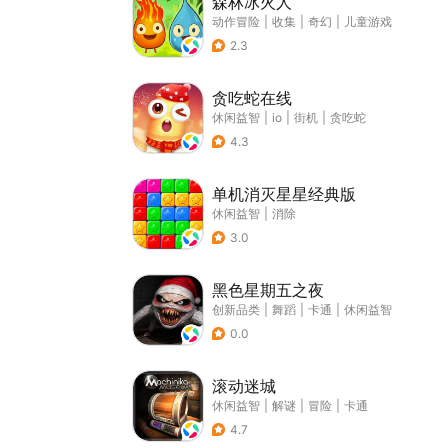
森林冰火人
动作冒险
|
收集
|
奇幻
|
儿童游戏
2.3
贪吃蛇在线
休闲益智
|
io
|
街机
|
贪吃蛇
4.3
单机消灭星星经典版
休闲益智
|
消除
3.0
黑色星期五之夜
创新品类
|
舞蹈
|
卡通
|
休闲益智
0.0
滚动迷城
休闲益智
|
解谜
|
冒险
|
卡通
4.7