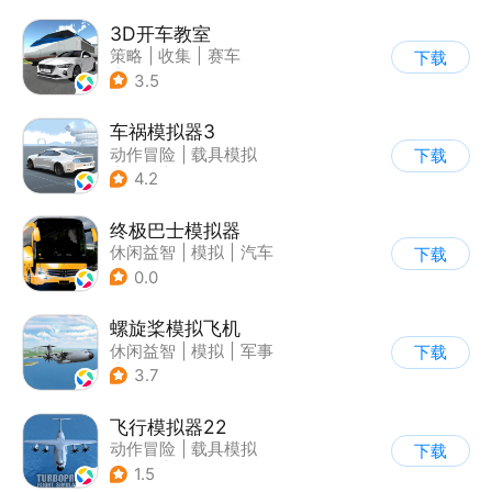
3D开车教室
策略
|
收集
|
赛车
下载
|
写实
3.5
车祸模拟器3
动作冒险
|
载具模拟
下载
|
汽车
|
写实
4.2
终极巴士模拟器
休闲益智
|
模拟
|
汽车
下载
|
写实
0.0
螺旋桨模拟飞机
休闲益智
|
模拟
|
军事
下载
|
剧情
3.7
飞行模拟器22
动作冒险
|
载具模拟
下载
|
飞机
|
写实
1.5