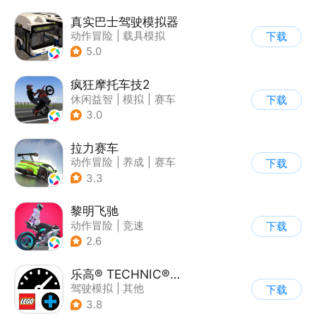
真实巴士驾驶模拟器
动作冒险
|
载具模拟
下载
|
汽车
|
写实
5.0
疯狂摩托车技2
休闲益智
|
模拟
|
赛车
下载
|
写实
3.0
拉力赛车
动作冒险
|
养成
|
赛车
下载
|
漂移
3.3
黎明飞驰
动作冒险
|
竞速
下载
|
摩托车
|
写实
2.6
乐高® TECHNIC® CONTROL+
驾驶模拟
|
其他
下载
3.8