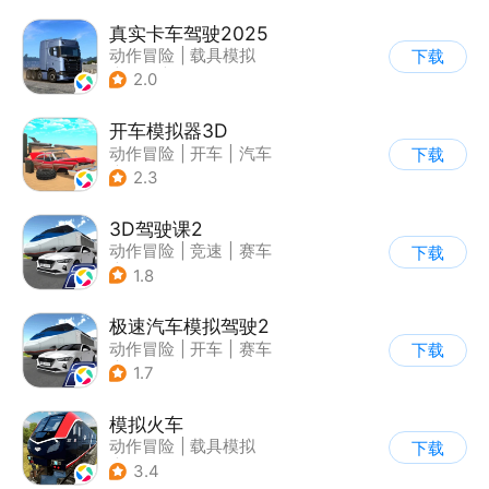
真实卡车驾驶2025
动作冒险
|
载具模拟
下载
|
汽车
|
写实
2.0
开车模拟器3D
动作冒险
|
开车
|
汽车
下载
|
卡通
2.3
3D驾驶课2
动作冒险
|
竞速
|
赛车
下载
|
写实
1.8
极速汽车模拟驾驶2
动作冒险
|
开车
|
赛车
下载
|
漂移
1.7
模拟火车
动作冒险
|
载具模拟
下载
|
写实
3.4