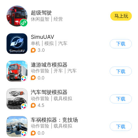
超级驾驶
马上玩
休闲益智
|
经营
SimuUAV
单机
|
模拟
|
汽车
下载
|
烧脑
3.0
遨游城市模拟器
动作冒险
|
开车
|
汽车
下载
|
载具模拟
0.0
汽车驾驶模拟器
动作冒险
|
载具模拟
下载
|
汽车
|
写实
4.5
车祸模拟器：竞技场
动作冒险
|
载具模拟
下载
|
赛车
|
脑洞
0.0