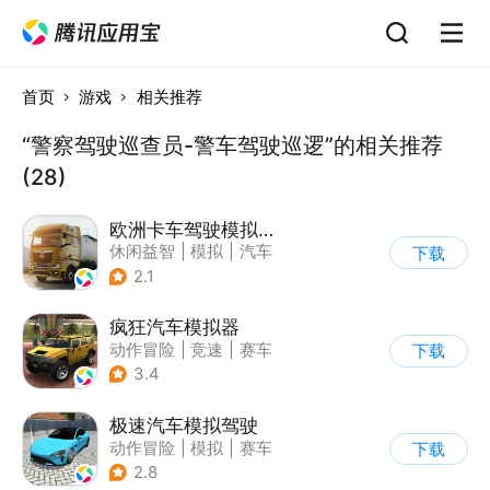
首页
游戏
相关推荐
“警察驾驶巡查员-警车驾驶巡逻”的相关推荐
(28)
欧洲卡车驾驶模拟器3
休闲益智
|
模拟
|
汽车
下载
|
写实
2.1
疯狂汽车模拟器
动作冒险
|
竞速
|
赛车
下载
|
开放世界
3.4
极速汽车模拟驾驶
动作冒险
|
模拟
|
赛车
下载
|
漂移
2.8