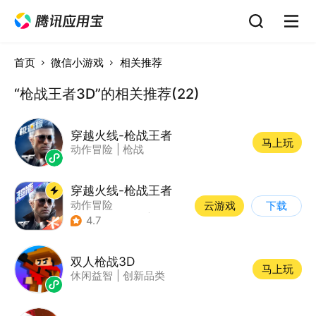
首页
微信小游戏
相关推荐
“枪战王者3D”的相关推荐(22)
穿越火线-枪战王者
马上玩
动作冒险
|
枪战
穿越火线-枪战王者
动作冒险
云游戏
下载
|
第一人称射击
|
枪战
4.7
|
穿越火线
双人枪战3D
马上玩
休闲益智
|
创新品类