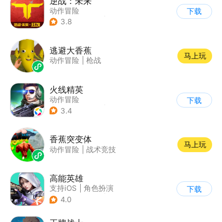
逆战：未来
动作冒险
下载
|
第一人称射击
|
科幻
3.8
|
战术竞技
逃避大香蕉
马上玩
动作冒险
|
枪战
火线精英
动作冒险
下载
|
第一人称射击
|
枪战
3.4
|
写实
香蕉突变体
马上玩
动作冒险
|
战术竞技
高能英雄
支持iOS
|
角色扮演
下载
|
第三人称射击
|
科幻
4.0