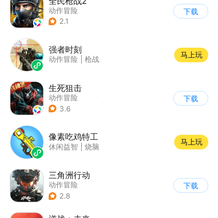
全民枪战2
动作冒险
下载
|
第一人称射击
|
枪战
2.1
|
二次元
强者时刻
马上玩
动作冒险
|
枪战
生死狙击
动作冒险
下载
|
第一人称射击
|
枪战
3.6
|
战术竞技
像素吃鸡特工
马上玩
休闲益智
|
烧脑
三角洲行动
动作冒险
下载
|
第一人称射击
|
枪战
2.8
|
战术竞技