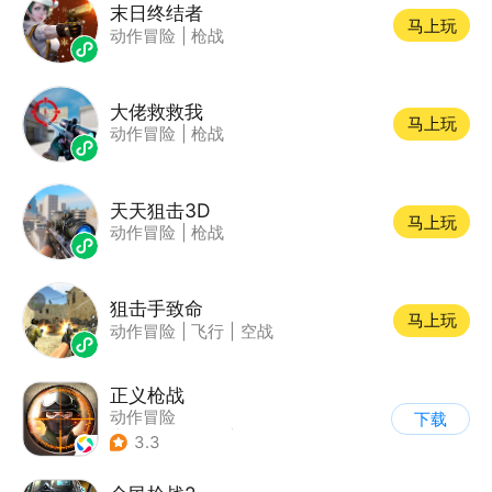
末日终结者
马上玩
动作冒险
|
枪战
大佬救救我
马上玩
动作冒险
|
枪战
天天狙击3D
马上玩
动作冒险
|
枪战
狙击手致命
马上玩
动作冒险
|
飞行
|
空战
正义枪战
动作冒险
下载
|
第一人称射击
|
枪战
3.3
|
战术竞技