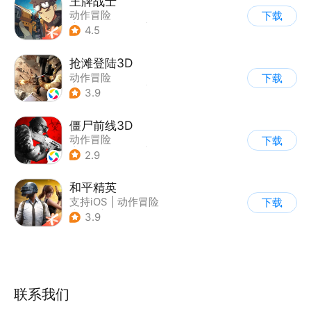
王牌战士
动作冒险
下载
|
第一人称射击
|
枪战
4.5
|
5v5
抢滩登陆3D
动作冒险
下载
|
第一人称射击
|
枪战
3.9
|
抢滩登陆
僵尸前线3D
动作冒险
下载
|
第三人称射击
|
末日
2.9
|
写实
和平精英
支持iOS
|
动作冒险
下载
|
PvP
|
枪战
3.9
联系我们