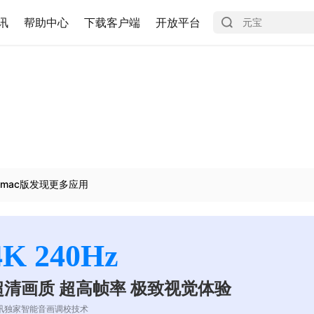
讯
帮助中心
下载客户端
开放平台
mac版发现更多应用
4K 240Hz
超清画质 超高帧率 极致视觉体验
讯独家智能音画调校技术