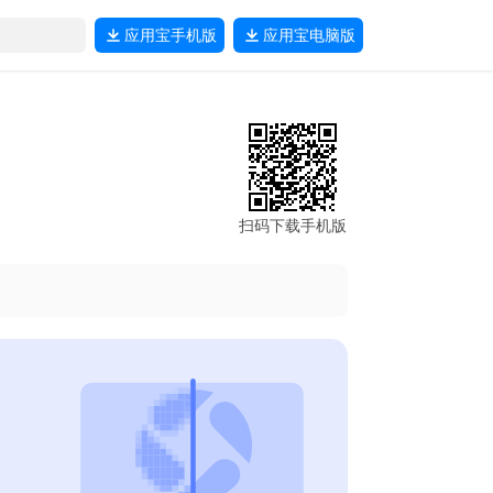
应用宝
手机版
应用宝
电脑版
扫码下载手机版