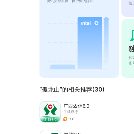
腾讯安全加持，保护你的隐私
给
独
账
“孤龙山”的相关推荐(30)
广西农信6.0
手机银行
3.0