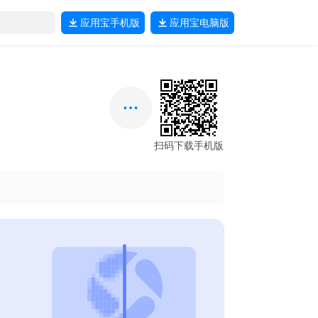
应用宝
手机版
应用宝
电脑版
扫码下载手机版