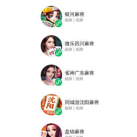
银河麻将
棋牌
|
纸牌
微乐四川麻将
棋牌
|
纸牌
雀神广东麻将
棋牌
|
纸牌
同城游沈阳麻将
棋牌
|
纸牌
盘锦麻将