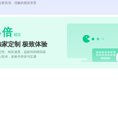
你更高清、流畅的视觉享受
5
倍
稳定
独家定制 极致体验
定性、响应速度，远超传统模拟器
OS/安卓，多账号登录与互通