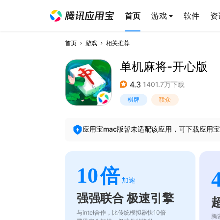
首页
游戏
软件
资
首页
游戏
相关推荐
单机麻将-开心版
4.3
1401.7万下载
棋牌
联众
应用宝mac版暂未适配该应用，可下载应用宝
10
倍
加速
强强联合 极速引擎
与intel合作，比传统模拟器快10倍
腾