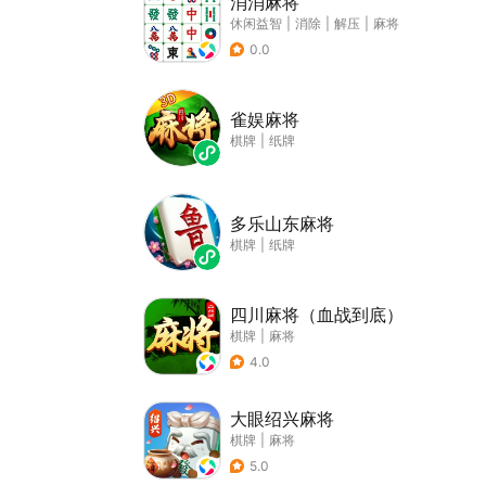
消消麻将
休闲益智
|
消除
|
解压
|
麻将
0.0
雀娱麻将
棋牌
|
纸牌
多乐山东麻将
棋牌
|
纸牌
四川麻将（血战到底）
棋牌
|
麻将
4.0
大眼绍兴麻将
棋牌
|
麻将
5.0