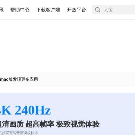
讯
帮助中心
下载客户端
开放平台
mac版发现更多应用
4K 240Hz
超清画质 超高帧率 极致视觉体验
讯独家智能音画调校技术