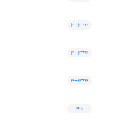
扫一扫下载
扫一扫下载
扫一扫下载
详情