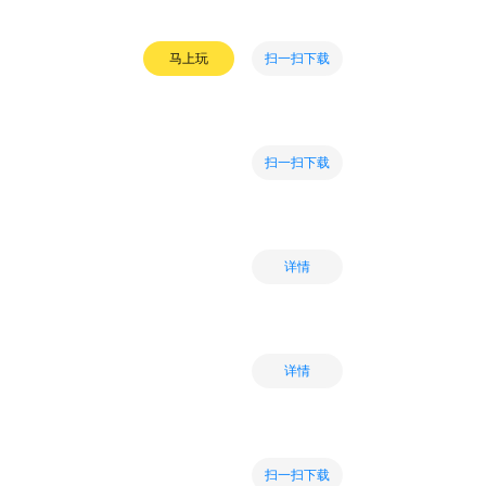
扫一扫下载
马上玩
扫一扫下载
详情
详情
扫一扫下载