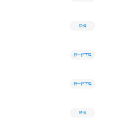
详情
扫一扫下载
扫一扫下载
详情