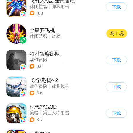
飞机大战之全民雷电
休闲益智
|
弹幕射击
下载
|
冒险
|
雷电战机
3.0
全民开飞机
马上玩
休闲益智
|
烧脑
特种警察部队
动作冒险
下载
|
第一人称射击
|
枪战
0.0
|
写实
飞行模拟器2
动作冒险
|
载具模拟
下载
|
飞机
|
写实
4.6
现代空战3D
策略
|
第三人称射击
下载
|
军事
|
战术竞技
3.7