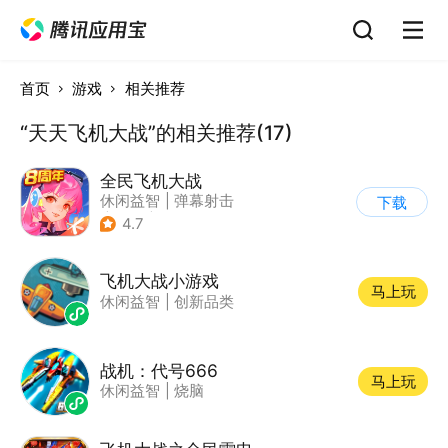
首页
游戏
相关推荐
“天天飞机大战”的相关推荐(17)
全民飞机大战
休闲益智
|
弹幕射击
下载
|
飞机
|
卡通
4.7
飞机大战小游戏
马上玩
休闲益智
|
创新品类
战机：代号666
马上玩
休闲益智
|
烧脑