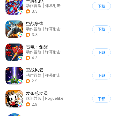
王牌机战
动作冒险
|
弹幕射击
下载
|
空战
|
雷电战机
3.3
空战争锋
动作冒险
|
弹幕射击
下载
|
空战
|
写实
3.3
雷电：觉醒
动作冒险
|
弹幕射击
下载
|
科幻
|
怀旧
4.3
空战风云
动作冒险
|
弹幕射击
下载
|
科幻
|
怀旧
2.9
发条总动员
休闲益智
|
Roguelike
下载
|
冒险
|
沐瞳
2.9