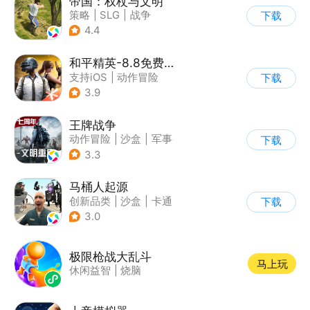
帝国：权杖与文明
策略
|
SLG
|
战争
下载
|
自由交易
4.4
和平精英-8.8免费领20连抽
支持iOS
|
动作冒险
下载
|
PvP
|
枪战
3.9
王牌战争
动作冒险
|
沙盒
|
军事
下载
|
开放世界
3.3
马桶人起源
创新品类
|
沙盒
|
卡通
下载
|
建造
3.0
极限枪战大乱斗
马上玩
休闲益智
|
烧脑