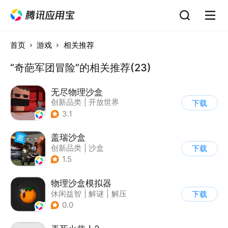
首页
游戏
相关推荐
“奇葩军团冒险”的相关推荐(23)
无尽物理沙盒
创新品类
|
开放世界
下载
|
像素风
|
动作冒险
3.1
盖瑞沙盒
创新品类
|
沙盒
下载
|
像素风
|
DIY
1.5
物理沙盒模拟器
休闲益智
|
解谜
|
解压
下载
|
脑洞
0.0