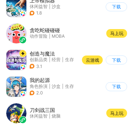
上帝模拟器
休闲益智
|
沙盒
下载
|
建造模拟
1.8
贪吃蛇碰碰碰
马上玩
动作冒险
|
MOBA
创造与魔法
创新品类
|
经营
|
生存
云游戏
下载
|
开放世界
3.1
我的起源
角色扮演
|
沙盒
|
生存
下载
|
开放世界
2.0
刀剑战三国
马上玩
休闲益智
|
烧脑