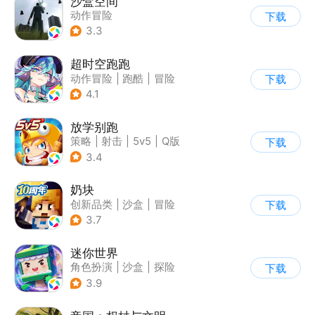
沙盒空间
动作冒险
下载
|
第一人称射击
3.3
|
开放世界
|
写实
超时空跑跑
动作冒险
|
跑酷
|
冒险
下载
|
沙盒
4.1
放学别跑
策略
|
射击
|
5v5
|
Q版
下载
3.4
奶块
创新品类
|
沙盒
|
冒险
下载
|
开放世界
3.7
迷你世界
角色扮演
|
沙盒
|
探险
下载
|
我的世界
3.9