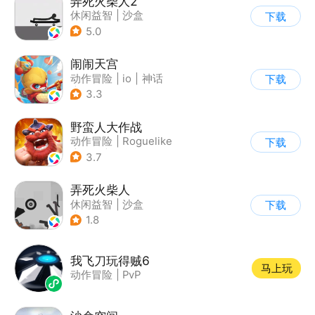
弄死火柴人2
休闲益智
|
沙盒
下载
5.0
闹闹天宫
动作冒险
|
io
|
神话
下载
|
中国风
3.3
野蛮人大作战
动作冒险
|
Roguelike
下载
|
奇幻
|
卡通
3.7
弄死火柴人
休闲益智
|
沙盒
下载
|
火柴人
1.8
我飞刀玩得贼6
马上玩
动作冒险
|
PvP