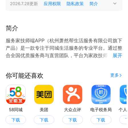
2026.7.28
更新
应用权限
隐私政策
简介
简介
服务家技师端APP（杭州萧然帮生活服务有限公司旗下
产品）是一款专注于同城生活服务的专业平台。通过整
合全国优质服务商与直营团队，平台为家政技师提供接
展开
单渠道，为消费者精准匹配家电维修、IT支持、深度保
洁、设备清洗、医疗陪护、养生推拿等7大领域专业服
你可能还喜欢
更多
务。平台致力于构建技能共享生态，既帮助技术人才实
现灵活就业，又让用户便捷获取安全可靠的上门服务
58同城
美团
大众点评
电子税务局
个人
下载
下载
下载
下载