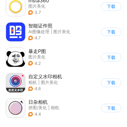
Insta360
图片美化
下载
3.7
智能证件照
AI图像处理
|
图片美化
下载
|
证件照
|
相机
4.7
暴走P图
图片美化
下载
4.2
自定义水印相机
相机
|
图片美化
下载
4.6
日杂相机
拼图/美化
|
相机
下载
|
图片美化
4.4