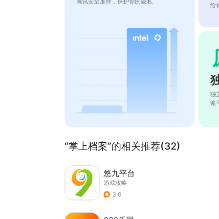
腾讯安全加持，保护你的隐私
给
独
账
“掌上档案”的相关推荐(32)
悠九平台
游戏攻略
3.0