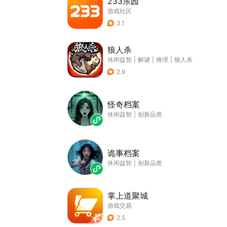
233乐园
游戏社区
3.1
狼人杀
休闲益智
|
解谜
|
推理
|
狼人杀
2.9
怪奇档案
休闲益智
|
创新品类
诡事档案
休闲益智
|
创新品类
掌上道聚城
游戏交易
2.5