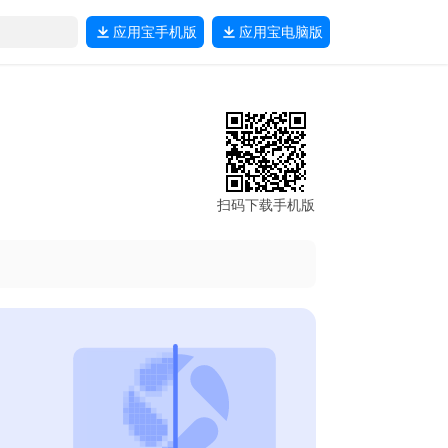
应用宝
手机版
应用宝
电脑版
扫码下载手机版