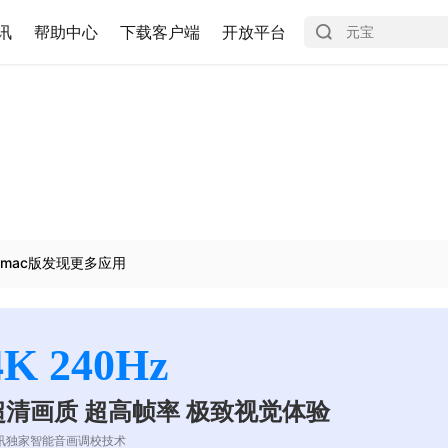
讯
帮助中心
下载客户端
开放平台
mac版发现更多应用
4K 240Hz
超清画质 超高帧率 极致视觉体验
讯独家智能音画调校技术