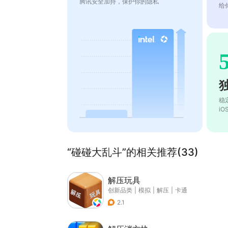
腾讯安全加持，保护你的隐私
给
稳
i
“碰碰大乱斗”的相关推荐(33)
解压玩具
创新品类
|
模拟
|
解压
|
卡通
2.1