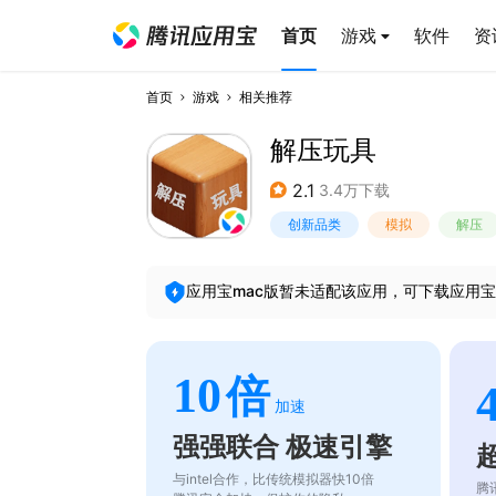
首页
游戏
软件
资
首页
游戏
相关推荐
解压玩具
2.1
3.4万下载
创新品类
模拟
解压
应用宝mac版暂未适配该应用，可下载应用宝
10
倍
加速
强强联合 极速引擎
与intel合作，比传统模拟器快10倍
腾