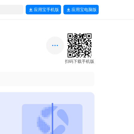
应用宝
手机版
应用宝
电脑版
扫码下载手机版