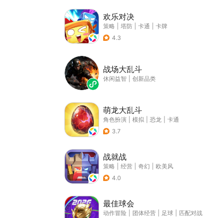
欢乐对决
策略
|
塔防
|
卡通
|
卡牌
4.3
战场大乱斗
休闲益智
|
创新品类
萌龙大乱斗
角色扮演
|
模拟
|
恐龙
|
卡通
3.7
战就战
策略
|
经营
|
奇幻
|
欧美风
4.0
最佳球会
动作冒险
|
团体经营
|
足球
|
匹配对战