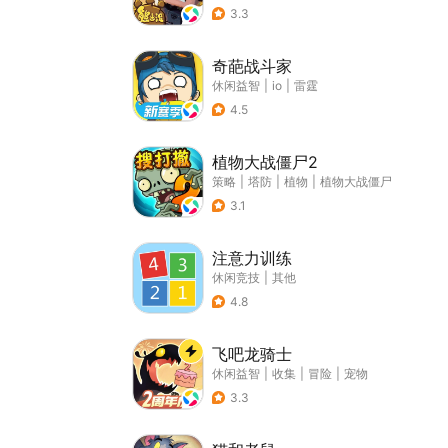
3.3
奇葩战斗家
休闲益智
|
io
|
雷霆
4.5
植物大战僵尸2
策略
|
塔防
|
植物
|
植物大战僵尸
3.1
注意力训练
休闲竞技
|
其他
4.8
飞吧龙骑士
休闲益智
|
收集
|
冒险
|
宠物
3.3