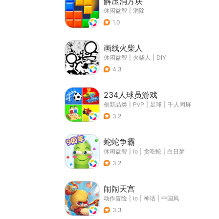
解压消方块
休闲益智
|
消除
1.0
画线火柴人
休闲益智
|
火柴人
|
DIY
4.3
234人球员游戏
创新品类
|
PvP
|
足球
|
千人同屏
3.2
蛇蛇争霸
休闲益智
|
io
|
贪吃蛇
|
白日梦
3.2
闹闹天宫
动作冒险
|
io
|
神话
|
中国风
3.3