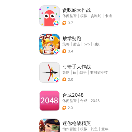
贪吃蛇大作战
休闲益智
|
模拟
|
贪吃蛇
|
卡通
3.7
放学别跑
策略
|
射击
|
5v5
|
Q版
3.4
弓箭手大作战
策略
|
io
|
战争
|
非对称竞技
3.0
合成2048
休闲益智
|
合成
|
2048
2.0
迷你枪战精英
动作冒险
|
模拟
|
钓鱼
|
童年