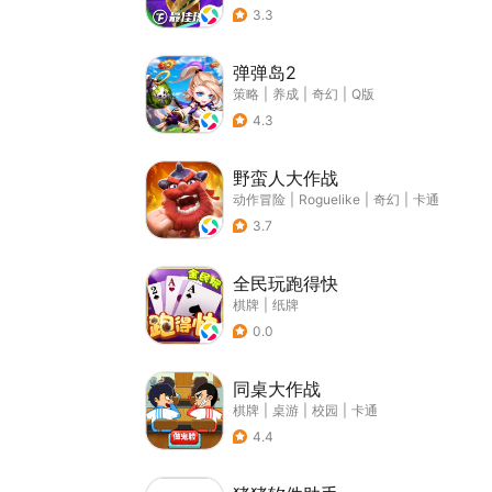
3.3
弹弹岛2
策略
|
养成
|
奇幻
|
Q版
4.3
野蛮人大作战
动作冒险
|
Roguelike
|
奇幻
|
卡通
3.7
全民玩跑得快
棋牌
|
纸牌
0.0
同桌大作战
棋牌
|
桌游
|
校园
|
卡通
4.4