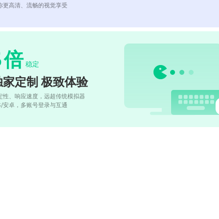
你更高清、流畅的视觉享受
5
倍
稳定
独家定制 极致体验
定性、响应速度，远超传统模拟器
OS/安卓，多账号登录与互通