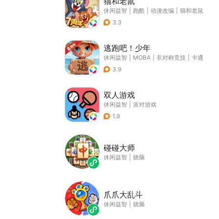
猫和老鼠
休闲益智
|
跑酷
|
动漫改编
|
猫和老鼠
3.3
逃跑吧！少年
休闲益智
|
MOBA
|
非对称竞技
|
卡通
3.9
双人游戏
休闲益智
|
派对游戏
1.9
碰碰大师
休闲益智
|
烧脑
爪爪大乱斗
休闲益智
|
烧脑