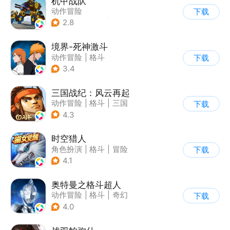
机甲战队
动作冒险
下载
|
第三人称射击
|
枪战
2.8
|
匹配对战
境界-死神激斗
动作冒险
|
格斗
下载
|
动漫改编
|
死神
3.4
三国战纪：风云再起
动作冒险
|
格斗
|
三国
下载
|
横版过关
4.3
时空猎人
角色扮演
|
格斗
|
冒险
下载
|
时空猎人
4.1
奥特曼之格斗超人
动作冒险
|
格斗
|
奇幻
下载
|
奥特曼
4.0