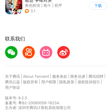
敢达 争锋对决
角色扮演
|
格斗
|
机甲
下载
|
敢达
3.1
联系我们
|
|
|
|
|
关于腾讯
About Tencent
服务条款
商务洽谈
腾讯招聘
|
|
|
|
|
腾讯公益
版权所有
用户权限
隐私政策
侵权投诉指引
用户协议
版本号:
9.2.5
备案号: 粤B2-20090059-1623A
主办者: 深圳市腾讯计算机系统有限公司