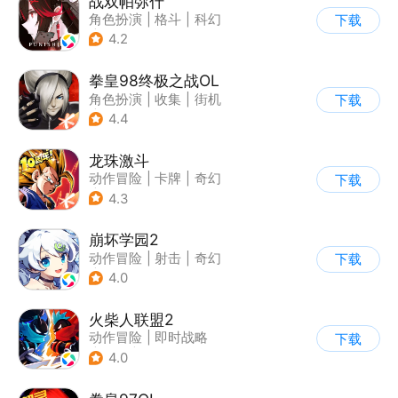
战双帕弥什
角色扮演
|
格斗
|
科幻
下载
|
美少女
4.2
拳皇98终极之战OL
角色扮演
|
收集
|
街机
下载
|
拳皇
4.4
龙珠激斗
动作冒险
|
卡牌
|
奇幻
下载
|
龙珠
4.3
崩坏学园2
动作冒险
|
射击
|
奇幻
下载
|
崩坏
4.0
火柴人联盟2
动作冒险
|
即时战略
下载
|
冒险
|
横版过关
4.0