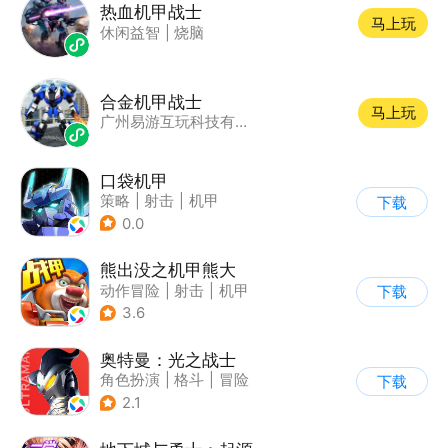
热血机甲战士
马上玩
休闲益智
|
烧脑
合金机甲战士
马上玩
广州易游互玩科技有限公司
口袋机甲
策略
|
射击
|
机甲
下载
|
二次元
0.0
熊出没之机甲熊大
动作冒险
|
射击
|
机甲
下载
|
熊出没
3.6
奥特曼：光之战士
角色扮演
|
格斗
|
冒险
下载
|
童年
2.1