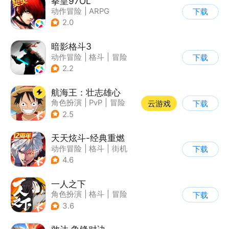
拳皇97OL
动作冒险
|
ARPG
下载
|
街机
|
拳皇
2.0
暗影格斗3
动作冒险
|
格斗
|
冒险
下载
|
暗夜格斗
2.2
航海王：壮志雄心
角色扮演
|
PvP
|
冒险
云游戏
下载
|
航海
2.5
天天炫斗-经典重燃
动作冒险
|
格斗
|
街机
下载
|
动漫
4.6
一人之下
角色扮演
|
格斗
|
冒险
下载
|
一人之下
3.6