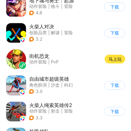
地下城与勇士：起源
动作冒险
|
格斗
|
冒险
下载
|
地下城与勇士
4.8
火柴人对决
创新品类
|
解谜
|
冒险
下载
|
挑战破纪录
3.2
街机恐龙
马上玩
动作冒险
|
PvP
自由城市超级英雄
角色扮演
|
沙盒
|
科幻
下载
|
开放世界
3.0
火柴人绳索英雄传2
动作冒险
|
射击
|
冒险
下载
|
开放世界
3.3