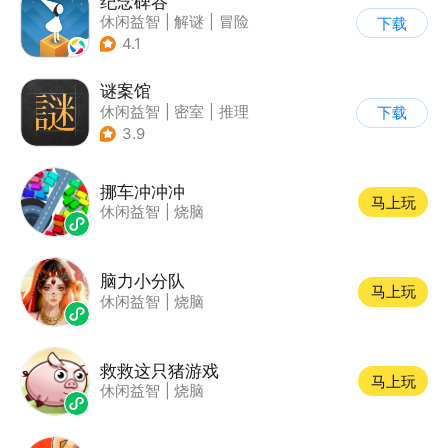
纪念碑谷
休闲益智
|
解谜
|
冒险
下载
|
治愈
4.1
谜案馆
休闲益智
|
密室
|
推理
下载
|
密室逃脱
3.9
挪车冲冲冲
马上玩
休闲益智
|
烧脑
脑力小分队
马上玩
休闲益智
|
烧脑
救救这只猪游戏
马上玩
休闲益智
|
烧脑