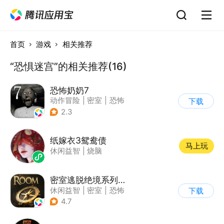
首页
游戏
相关推荐
“恐惧迷宫”的相关推荐(16)
恐怖奶奶7
动作冒险
|
密室
|
恐怖
下载
|
恐怖奶奶
2.3
纸嫁衣3鸳鸯债
马上玩
休闲益智
|
烧脑
密室逃脱绝境系列2海盗船
休闲益智
|
密室
|
恐怖
下载
|
密室逃脱
4.7