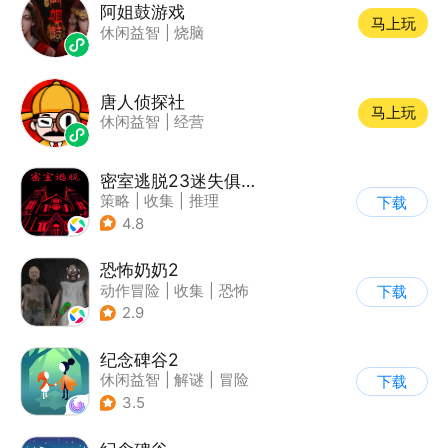
阿姐鼓游戏
马上玩
休闲益智
|
烧脑
唐人侦探社
马上玩
休闲益智
|
经营
密室逃脱23迷失俱乐部
策略
|
收集
|
推理
下载
|
密室逃脱
4.8
恐怖奶奶2
动作冒险
|
收集
|
恐怖
下载
|
恐怖奶奶
2.9
纪念碑谷2
休闲益智
|
解谜
|
冒险
下载
|
清新
3.5