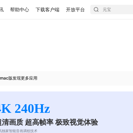
讯
帮助中心
下载客户端
开放平台
mac版发现更多应用
4K 240Hz
超清画质 超高帧率 极致视觉体验
讯独家智能音画调校技术