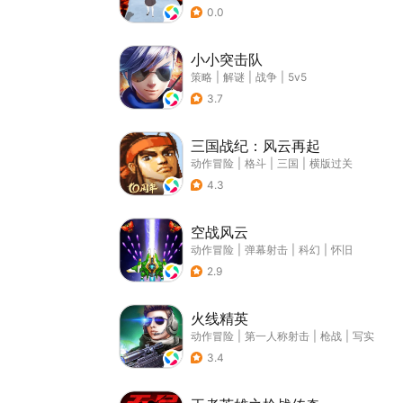
0.0
小小突击队
策略
|
解谜
|
战争
|
5v5
3.7
三国战纪：风云再起
动作冒险
|
格斗
|
三国
|
横版过关
4.3
空战风云
动作冒险
|
弹幕射击
|
科幻
|
怀旧
2.9
火线精英
动作冒险
|
第一人称射击
|
枪战
|
写实
3.4