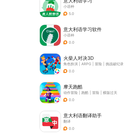
意大利语学习
小语种
5.0
意大利语学习软件
小语种
0.0
火柴人对决3D
角色扮演
|
ARPG
|
冒险
|
挑战破纪录
0.0
摩天跑酷
动作冒险
|
跑酷
|
冒险
|
横版过关
0.0
意大利语翻译助手
翻译
0.0