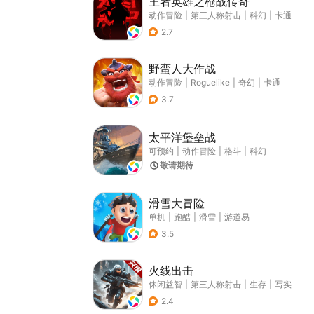
王者英雄之枪战传奇
动作冒险
|
第三人称射击
|
科幻
|
卡通
2.7
野蛮人大作战
动作冒险
|
Roguelike
|
奇幻
|
卡通
3.7
太平洋堡垒战
可预约
|
动作冒险
|
格斗
|
科幻
敬请期待
滑雪大冒险
单机
|
跑酷
|
滑雪
|
游道易
3.5
火线出击
休闲益智
|
第三人称射击
|
生存
|
写实
2.4