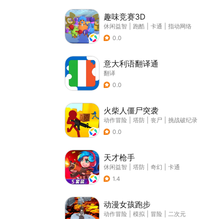
趣味竞赛3D
休闲益智
|
跑酷
|
卡通
|
指动网络
0.0
意大利语翻译通
翻译
0.0
火柴人僵尸突袭
动作冒险
|
塔防
|
丧尸
|
挑战破纪录
0.0
天才枪手
休闲益智
|
塔防
|
奇幻
|
卡通
1.4
动漫女孩跑步
动作冒险
|
模拟
|
冒险
|
二次元