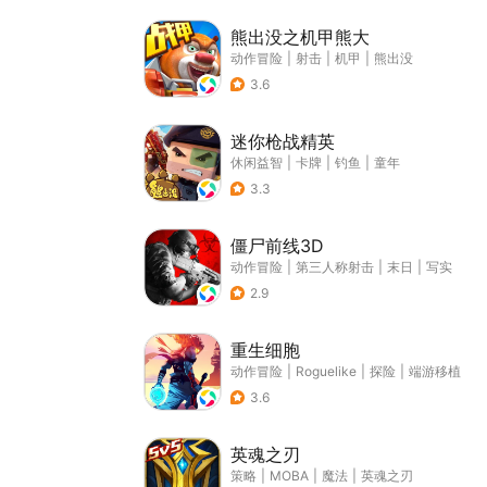
熊出没之机甲熊大
动作冒险
|
射击
|
机甲
|
熊出没
3.6
迷你枪战精英
休闲益智
|
卡牌
|
钓鱼
|
童年
3.3
僵尸前线3D
动作冒险
|
第三人称射击
|
末日
|
写实
2.9
重生细胞
动作冒险
|
Roguelike
|
探险
|
端游移植
3.6
英魂之刃
策略
|
MOBA
|
魔法
|
英魂之刃