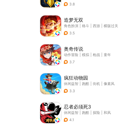
3.8
造梦无双
角色扮演
|
格斗
|
西游
|
横版过关
3.5
奥奇传说
动作冒险
|
模拟
|
枪战
|
童年
3.7
疯狂动物园
休闲益智
|
跑酷
|
街机
|
像素风
3.3
忍者必须死3
休闲益智
|
跑酷
|
探险
|
和风
4.1