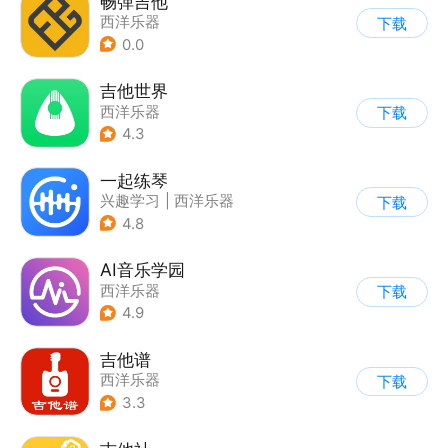
畅弹吉他
西洋乐器
下载
0.0
吉他世界
西洋乐器
下载
4.3
一起练琴
兴趣学习
|
西洋乐器
下载
|
其他
4.8
AI音乐学园
西洋乐器
下载
4.9
吉他谱
西洋乐器
下载
3.3