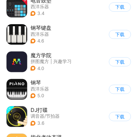
电音鼓垫
西洋乐器
下载
3.4
钢琴键盘
西洋乐器
下载
4.6
魔方学院
拼图魔方
|
兴趣学习
下载
4.0
钢琴
西洋乐器
下载
5.0
DJ打碟
调音器/节拍器
下载
|
西洋乐器
3.6