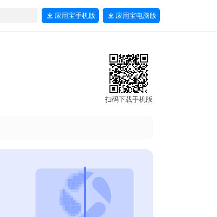
应用宝
手机版
应用宝
电脑版
扫码下载手机版