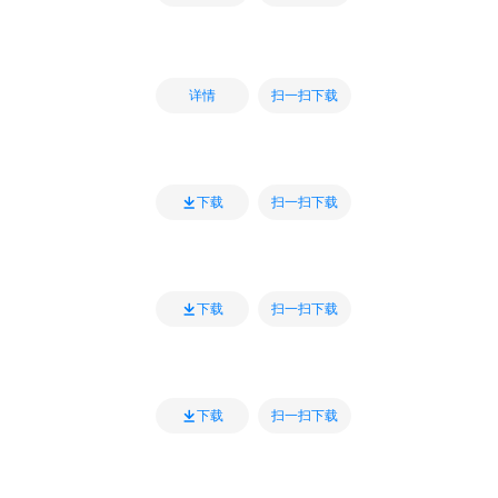
扫一扫下载
详情
扫一扫下载
下载
扫一扫下载
下载
扫一扫下载
下载