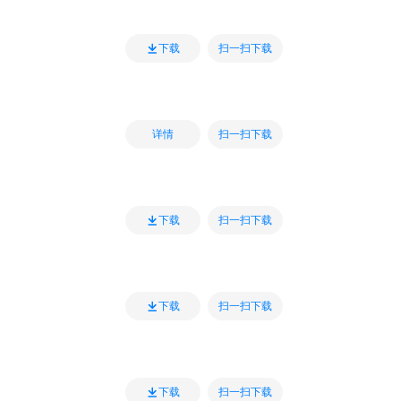
扫一扫下载
下载
扫一扫下载
详情
扫一扫下载
下载
扫一扫下载
下载
扫一扫下载
下载