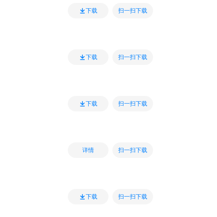
扫一扫下载
下载
扫一扫下载
下载
扫一扫下载
下载
扫一扫下载
详情
扫一扫下载
下载