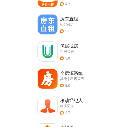
4.5
房东直租
租房买房
3.0
优居找房
租房买房
5.0
全房源系统
其他
|
租房买房
5.0
移动经纪人
租房买房
2.7