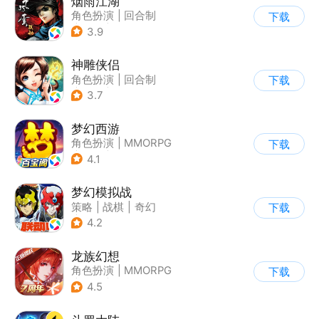
烟雨江湖
角色扮演
|
回合制
下载
|
武侠
|
中国风
3.9
神雕侠侣
角色扮演
|
回合制
下载
|
武侠
|
金庸
3.7
梦幻西游
角色扮演
|
MMORPG
下载
|
西游
|
自由交易
4.1
梦幻模拟战
策略
|
战棋
|
奇幻
下载
|
二次元
4.2
龙族幻想
角色扮演
|
MMORPG
下载
|
奇幻
|
龙族
4.5