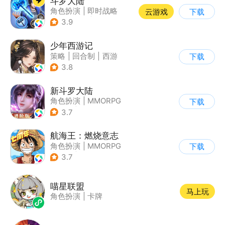
斗罗大陆
角色扮演
|
即时战略
云游戏
下载
|
小说改编
|
斗罗大陆
3.9
少年西游记
策略
|
回合制
|
西游
下载
|
中国风
3.8
新斗罗大陆
角色扮演
|
MMORPG
下载
|
奇幻
|
斗罗大陆
3.7
航海王：燃烧意志
角色扮演
|
MMORPG
下载
|
奇幻
|
海贼王
3.7
喵星联盟
马上玩
角色扮演
|
卡牌