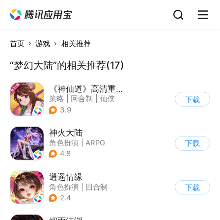
首页
游戏
相关推荐
“梦幻大陆”的相关推荐(17)
《神仙道》高清重制版
策略
|
回合制
|
仙侠
下载
|
中国风
3.9
神火大陆
角色扮演
|
ARPG
下载
|
奇幻
|
自由交易
4.8
逍遥情缘
角色扮演
|
回合制
下载
|
仙侠
|
中国风
2.4