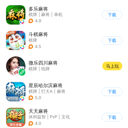
多乐麻将
棋牌
|
麻将
|
单机
下载
4.9
斗棋麻将
棋牌
下载
4.5
微乐四川麻将
马上玩
棋牌
|
纸牌
星辰哈尔滨麻将
棋牌
|
打大A
|
麻将
下载
5.0
天天麻将
休闲益智
|
PvP
|
文化
下载
|
匹配对战
4.0