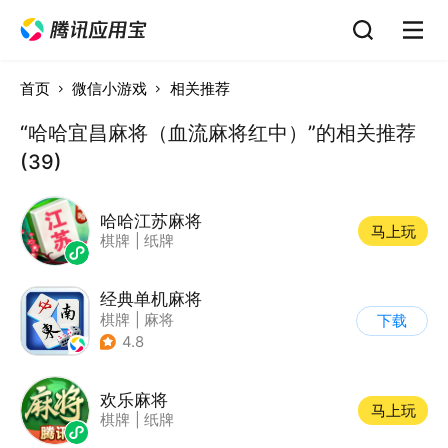
首页
微信小游戏
相关推荐
“哈哈宜昌麻将（血流麻将红中）”的相关推荐
(39)
哈哈江苏麻将
马上玩
棋牌
|
纸牌
经典单机麻将
棋牌
|
麻将
下载
4.8
欢乐麻将
马上玩
棋牌
|
纸牌