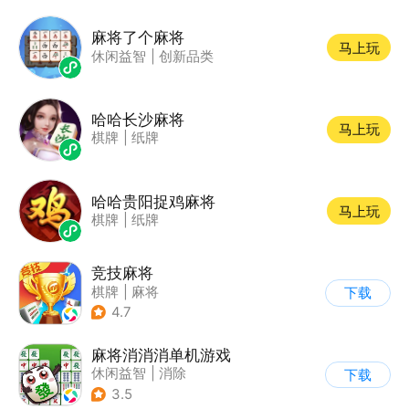
麻将了个麻将
马上玩
休闲益智
|
创新品类
哈哈长沙麻将
马上玩
棋牌
|
纸牌
哈哈贵阳捉鸡麻将
马上玩
棋牌
|
纸牌
竞技麻将
棋牌
|
麻将
下载
4.7
麻将消消消单机游戏
休闲益智
|
消除
下载
3.5