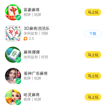
富豪麻将
马上玩
棋牌
|
纸牌
3D麻将消消乐
休闲益智
|
消除
下载
2.5
麻将挪挪
马上玩
休闲益智
|
经营
雀神广东麻将
马上玩
棋牌
|
纸牌
哈灵麻将
马上玩
棋牌
|
纸牌