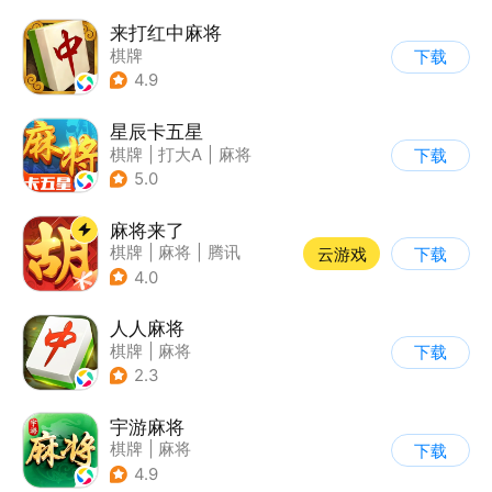
来打红中麻将
棋牌
下载
4.9
星辰卡五星
棋牌
|
打大A
|
麻将
下载
5.0
麻将来了
棋牌
|
麻将
|
腾讯
云游戏
下载
4.0
人人麻将
棋牌
|
麻将
下载
2.3
宇游麻将
棋牌
|
麻将
下载
4.9