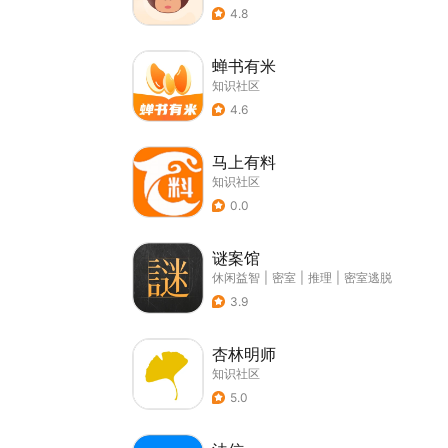
4.8
蝉书有米
知识社区
4.6
马上有料
知识社区
0.0
谜案馆
休闲益智
|
密室
|
推理
|
密室逃脱
3.9
杏林明师
知识社区
5.0