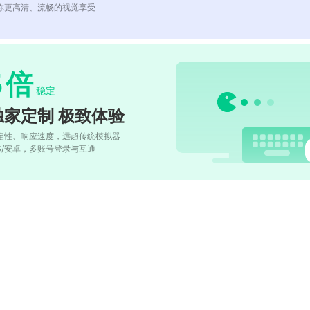
你更高清、流畅的视觉享受
5
倍
稳定
独家定制 极致体验
定性、响应速度，远超传统模拟器
OS/安卓，多账号登录与互通