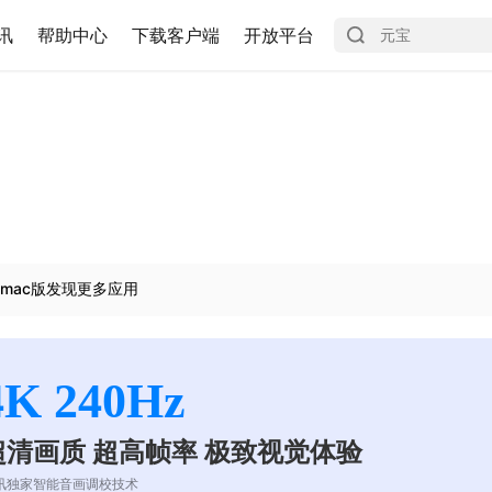
讯
帮助中心
下载客户端
开放平台
mac版发现更多应用
4K 240Hz
超清画质 超高帧率 极致视觉体验
讯独家智能音画调校技术