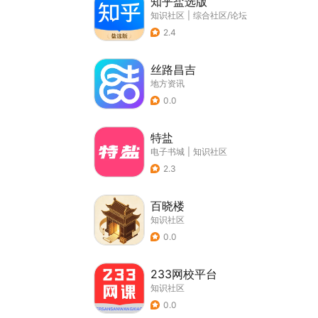
知乎盐选版
知识社区
|
综合社区/论坛
2.4
丝路昌吉
地方资讯
0.0
特盐
电子书城
|
知识社区
2.3
百晓楼
知识社区
0.0
233网校平台
知识社区
0.0