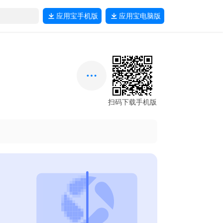
应用宝
手机版
应用宝
电脑版
扫码下载手机版