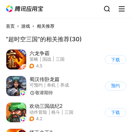
首页
游戏
相关推荐
“超时空三国”的相关推荐(30)
六龙争霸
策略
|
国战
|
三国
下载
|
千人同屏
4.5
蜀汉传卧龙篇
可预约
|
单机
|
养成
预约
|
三国
敬请期待
欢动三国战纪2
动作冒险
|
格斗
|
三国
下载
|
童年
4.2