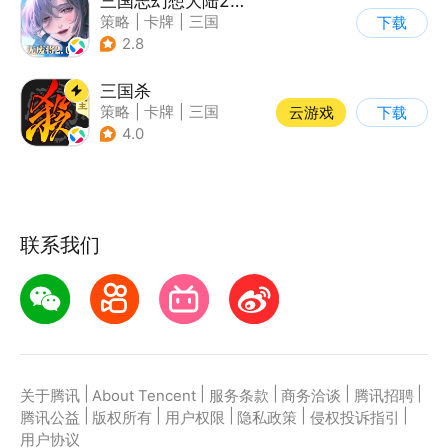
三国志幻想大陆2：枭之歌
策略
|
卡牌
|
三国
下载
|
剧情
2.8
三国杀
策略
|
卡牌
|
三国
云游戏
下载
|
三国杀
4.0
联系我们
|
|
|
|
|
关于腾讯
About Tencent
服务条款
商务洽谈
腾讯招聘
|
|
|
|
|
腾讯公益
版权所有
用户权限
隐私政策
侵权投诉指引
用户协议