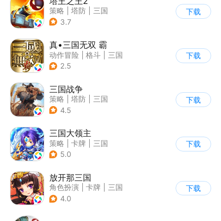
塔王之王2
策略
|
塔防
|
三国
下载
|
中国风
3.7
真•三国无双 霸
动作冒险
|
格斗
|
三国
下载
|
横版过关
2.5
三国战争
策略
|
塔防
|
三国
下载
|
千人同屏
4.5
三国大领主
策略
|
卡牌
|
三国
下载
|
卡通
5.0
放开那三国
角色扮演
|
卡牌
|
三国
下载
|
Q版
4.0