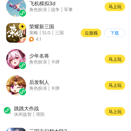
飞机模拟3d
马上玩
角色扮演
|
战争
|
军事
荣耀新三国
策略
|
SLG
|
三国
云游戏
下载
|
中国风
4.1
少年名将
马上玩
角色扮演
|
卡牌
后发制人
马上玩
角色扮演
|
卡牌
跳跳大作战
马上玩
休闲益智
|
塔防