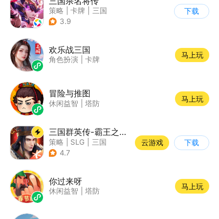
三国杀名将传
策略
|
卡牌
|
三国
下载
|
Q版
3.9
欢乐战三国
马上玩
角色扮演
|
卡牌
冒险与推图
马上玩
休闲益智
|
塔防
三国群英传-霸王之业
策略
|
SLG
|
三国
云游戏
下载
|
中国风
4.7
你过来呀
马上玩
休闲益智
|
塔防