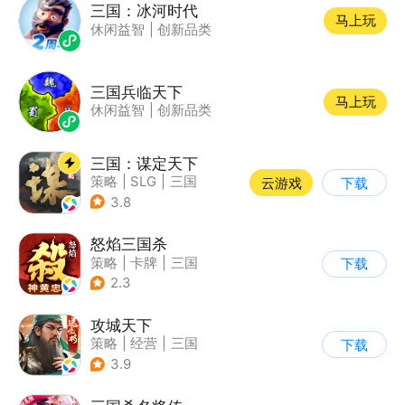
三国：冰河时代
马上玩
休闲益智
|
创新品类
三国兵临天下
马上玩
休闲益智
|
创新品类
三国：谋定天下
策略
|
SLG
|
三国
云游戏
下载
|
中国风
3.8
怒焰三国杀
策略
|
卡牌
|
三国
下载
|
三国杀
2.3
攻城天下
策略
|
经营
|
三国
下载
|
千人同屏
3.9