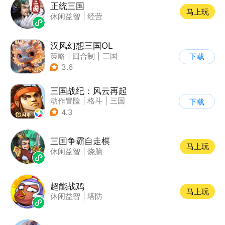
正统三国
马上玩
休闲益智
|
经营
汉风幻想三国OL
策略
|
回合制
|
三国
下载
|
中国风
3.6
三国战纪：风云再起
动作冒险
|
格斗
|
三国
下载
|
横版过关
4.3
三国争霸自走棋
马上玩
休闲益智
|
烧脑
超能战鸡
马上玩
休闲益智
|
塔防