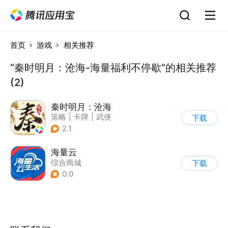
首页
游戏
相关推荐
“秦时明月：沧海-海量福利不停歇”的相关推荐
(2)
秦时明月：沧海
策略
|
卡牌
|
武侠
下载
|
秦时明月
2.1
海量云
综合商城
下载
0.0