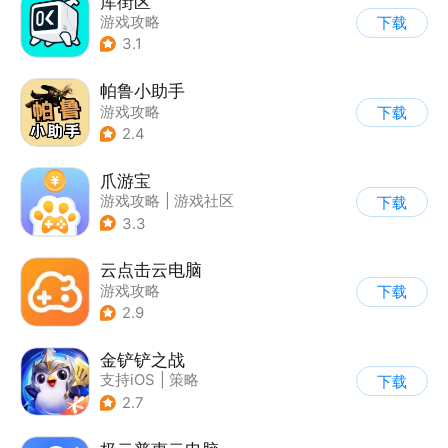
库街区
游戏攻略
下载
3.1
帕鲁小助手
游戏攻略
下载
2.4
爪游宝
游戏攻略
|
游戏社区
下载
3.3
云点击云电脑
游戏攻略
下载
2.9
金铲铲之战
支持iOS
|
策略
下载
|
自走棋
|
英雄联盟
2.7