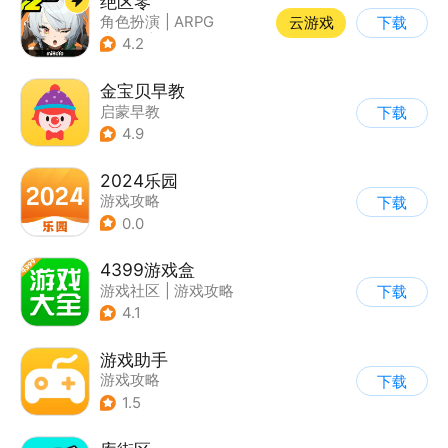
绝区零
角色扮演
|
ARPG
云游戏
下载
|
冒险
|
美少女
4.2
金宝贝早教
启蒙早教
下载
4.9
2024乐园
游戏攻略
下载
0.0
4399游戏盒
游戏社区
|
游戏攻略
下载
4.1
游戏助手
游戏攻略
下载
1.5