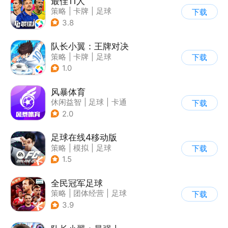
最佳11人
策略
|
卡牌
|
足球
下载
|
战术竞技
3.8
队长小翼：王牌对决
策略
|
卡牌
|
足球
下载
|
足球小将
1.0
风暴体育
休闲益智
|
足球
|
卡通
下载
2.0
足球在线4移动版
策略
|
模拟
|
足球
下载
|
匹配对战
1.5
全民冠军足球
策略
|
团体经营
|
足球
下载
|
足球经理
3.9