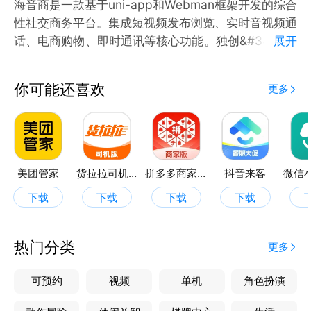
海音商是一款基于uni-app和Webman框架开发的综合
性社交商务平台。集成短视频发布浏览、实时音视频通
话、电商购物、即时通讯等核心功能。独创&#34;评理
展开
系统&#34;让用户参与社区纠纷调解，配合腾讯电子签
确保法律效力。采用WebSocket实现实时互动，支持
你可能还喜欢
更多
多端统一体验，整合支付宝微信支付，提供从内容创作
到商品交易的完整商业闭环，是集娱乐社交与商务服务
于一体的创新型移动应用平台。
美团管家
货拉拉司机版
拼多多商家版
抖音来客
下载
下载
下载
下载
热门分类
更多
可预约
视频
单机
角色扮演