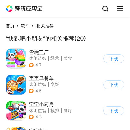
首页
软件
相关推荐
“快跑吧小朋友”的相关推荐(20)
雪糕工厂
休闲益智
|
经营
|
美食
下载
|
宝宝巴士
4.7
宝宝早餐车
休闲益智
|
烹饪
下载
|
宝宝巴士
|
儿童游戏
4.5
宝宝小厨房
休闲益智
|
模拟
|
餐厅
下载
|
宝宝巴士
4.3