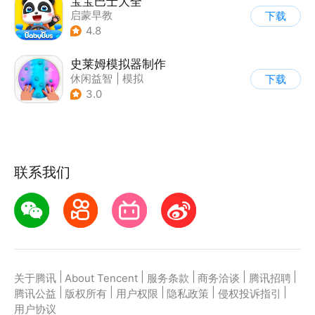
宝宝巴士大全
启蒙早教
下载
|
儿童益智游戏
4.8
史莱姆模拟器制作
休闲益智
|
模拟
下载
|
史莱姆
|
卡通
3.0
联系我们
|
|
|
|
|
关于腾讯
About Tencent
服务条款
商务洽谈
腾讯招聘
|
|
|
|
|
腾讯公益
版权所有
用户权限
隐私政策
侵权投诉指引
用户协议