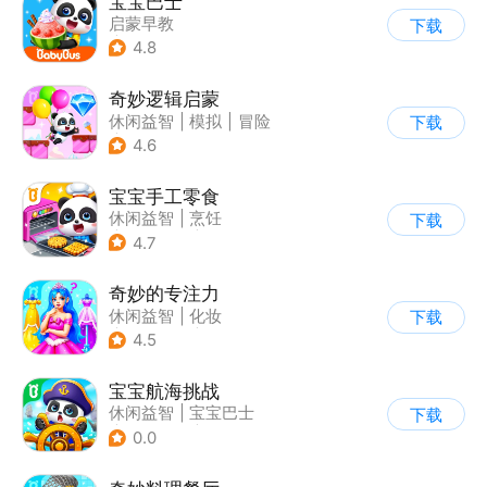
宝宝巴士
启蒙早教
下载
|
儿童益智游戏
4.8
奇妙逻辑启蒙
休闲益智
|
模拟
|
冒险
下载
|
宝宝巴士
4.6
宝宝手工零食
休闲益智
|
烹饪
下载
|
宝宝巴士
|
学习教育
4.7
奇妙的专注力
休闲益智
|
化妆
下载
|
宝宝巴士
|
儿童游戏
4.5
宝宝航海挑战
休闲益智
|
宝宝巴士
下载
|
学习教育
|
卡通
0.0