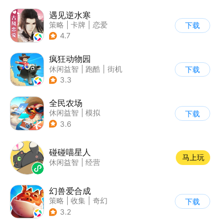
遇见逆水寒
策略
|
卡牌
|
恋爱
下载
|
捏脸
4.7
疯狂动物园
休闲益智
|
跑酷
|
街机
下载
|
像素风
3.3
全民农场
休闲益智
|
模拟
下载
|
田园生活
|
卡通
3.6
碰碰喵星人
马上玩
休闲益智
|
经营
幻兽爱合成
策略
|
收集
|
奇幻
下载
|
卡通
3.2