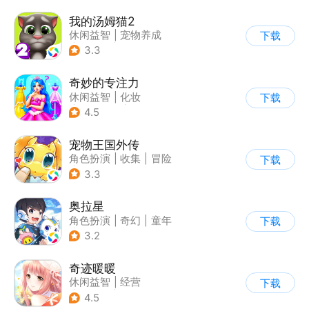
我的汤姆猫2
休闲益智
|
宠物养成
下载
|
汤姆猫
|
儿童游戏
3.3
奇妙的专注力
休闲益智
|
化妆
下载
|
宝宝巴士
|
儿童游戏
4.5
宠物王国外传
角色扮演
|
收集
|
冒险
下载
|
宠物
3.3
奥拉星
角色扮演
|
奇幻
|
童年
下载
|
卡通
3.2
奇迹暖暖
休闲益智
|
经营
下载
|
美少女
|
动漫
4.5