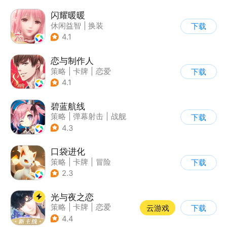
闪耀暖暖
休闲益智
|
换装
下载
|
女性向
|
二次元
4.1
恋与制作人
策略
|
卡牌
|
恋爱
下载
|
乙女
4.1
碧蓝航线
策略
|
弹幕射击
|
战舰
下载
|
美少女
4.3
口袋进化
策略
|
卡牌
|
冒险
下载
|
精灵宝可梦
2.3
光与夜之恋
策略
|
卡牌
|
恋爱
云游戏
下载
|
乙女
4.4