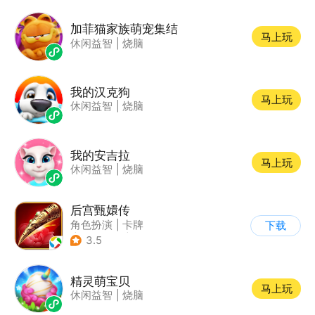
加菲猫家族萌宠集结
马上玩
休闲益智
|
烧脑
我的汉克狗
马上玩
休闲益智
|
烧脑
我的安吉拉
马上玩
休闲益智
|
烧脑
后宫甄嬛传
角色扮演
|
卡牌
下载
|
架空历史
|
甄嬛传
3.5
精灵萌宝贝
马上玩
休闲益智
|
烧脑