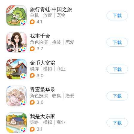
旅行青蛙·中国之旅
单机
|
放置
|
宠物
下载
|
中国风
4.1
我本千金
角色扮演
|
换装
|
恋爱
下载
|
乙女
3.7
金币大富翁
棋牌
|
模拟
|
商业
下载
|
脑洞
3.0
青鸾繁华录
角色扮演
|
收集
|
恋爱
下载
|
剧情
3.6
我是大东家
策略
|
模拟
|
商业
下载
|
卡通
3.1