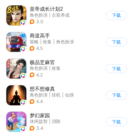
皇帝成长计划2
角色扮演
|
古装养成
下载
|
架空历史
|
剧情
3.0
商道高手
策略
|
收集
|
角色扮演
下载
|
模拟
4.5
极品芝麻官
角色扮演
|
收集
下载
|
架空历史
|
古风
4.2
想不想修真
角色扮演
|
挂机
|
仙侠
下载
|
文字游戏
4.4
梦幻家园
休闲益智
|
消除
下载
|
女性向
|
卡通
3.4