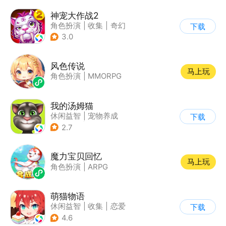
神宠大作战2
角色扮演
|
收集
|
奇幻
下载
|
宠物
3.0
风色传说
马上玩
角色扮演
|
MMORPG
我的汤姆猫
休闲益智
|
宠物养成
下载
|
汤姆猫
|
儿童游戏
2.7
魔力宝贝回忆
马上玩
角色扮演
|
ARPG
萌猫物语
休闲益智
|
收集
|
恋爱
下载
|
女性向
4.6