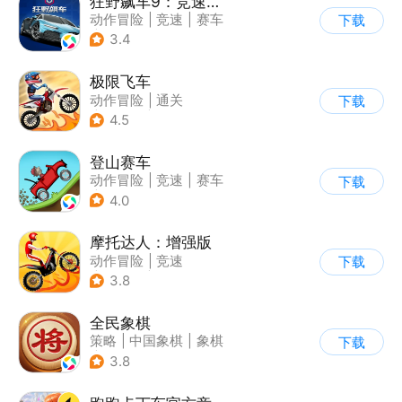
狂野飙车9：竞速传奇
动作冒险
|
竞速
|
赛车
下载
|
狂野飙车
3.4
极限飞车
动作冒险
|
通关
下载
|
摩托车
|
横版过关
4.5
登山赛车
动作冒险
|
竞速
|
赛车
下载
|
卡通
4.0
摩托达人：增强版
动作冒险
|
竞速
下载
|
摩托车
|
卡通
3.8
全民象棋
策略
|
中国象棋
|
象棋
下载
|
古风
3.8