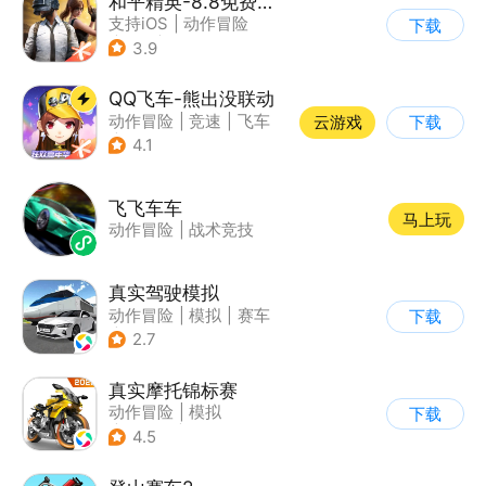
和平精英-8.8免费领20连抽
支持iOS
|
动作冒险
下载
|
PvP
|
枪战
3.9
QQ飞车-熊出没联动
动作冒险
|
竞速
|
飞车
云游戏
下载
|
漂移
4.1
飞飞车车
马上玩
动作冒险
|
战术竞技
真实驾驶模拟
动作冒险
|
模拟
|
赛车
下载
|
漂移
2.7
真实摩托锦标赛
动作冒险
|
模拟
下载
|
摩托车
|
写实
4.5