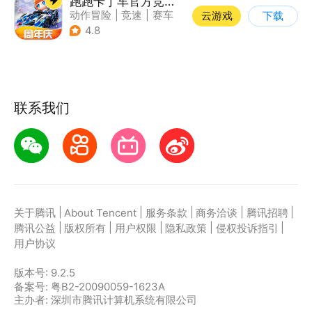
跑跑卡丁车官方竞速版
动作冒险
|
竞速
|
赛车
云游戏
下载
|
跑跑卡丁车
4.8
联系我们
|
|
|
|
|
关于腾讯
About Tencent
服务条款
商务洽谈
腾讯招聘
|
|
|
|
|
腾讯公益
版权所有
用户权限
隐私政策
侵权投诉指引
用户协议
版本号:
9.2.5
备案号: 粤B2-20090059-1623A
主办者: 深圳市腾讯计算机系统有限公司