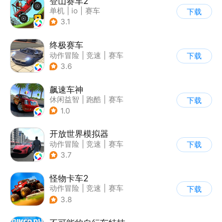
登山赛车2
单机
|
io
|
赛车
下载
|
欧美风
3.1
终极赛车
动作冒险
|
竞速
|
赛车
下载
3.6
飙速车神
休闲益智
|
跑酷
|
赛车
下载
|
漂移
1.0
开放世界模拟器
动作冒险
|
竞速
|
赛车
下载
|
开放世界
3.7
怪物卡车2
动作冒险
|
竞速
|
赛车
下载
|
卡通
3.8