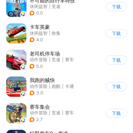
不可能的自行车特技
休闲益智
|
竞速
下载
|
自行车
|
写实
0.0
卡车英豪
休闲益智
|
收集
下载
4.0
老司机停车场
动作冒险
|
竞速
|
赛车
下载
|
写实
5.0
我跑的贼快
动作冒险
|
跑酷
|
卡通
下载
3.0
赛车集会
动作冒险
|
竞速
|
赛车
下载
|
写实
2.7