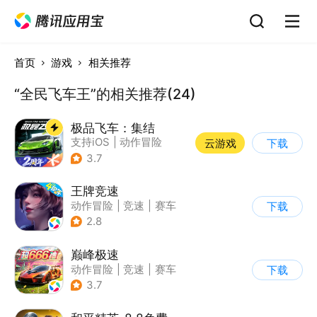
首页
游戏
相关推荐
“全民飞车王”的相关推荐(24)
极品飞车：集结
支持iOS
|
动作冒险
云游戏
下载
|
竞速
|
赛车
3.7
王牌竞速
动作冒险
|
竞速
|
赛车
下载
|
漂移
2.8
巅峰极速
动作冒险
|
竞速
|
赛车
下载
|
漂移
3.7