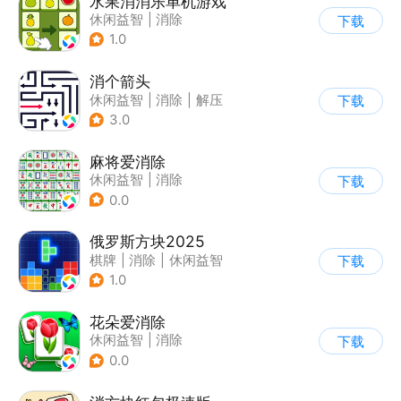
水果消消乐单机游戏
休闲益智
|
消除
下载
1.0
消个箭头
休闲益智
|
消除
|
解压
下载
|
清新
3.0
麻将爱消除
休闲益智
|
消除
下载
0.0
俄罗斯方块2025
棋牌
|
消除
|
休闲益智
下载
|
俄罗斯方块
1.0
花朵爱消除
休闲益智
|
消除
下载
0.0