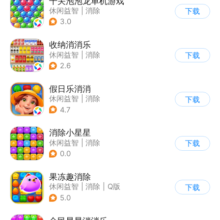
千关泡泡龙单机游戏
休闲益智
|
消除
下载
|
泡泡龙
|
弹射
3.0
收纳消消乐
休闲益智
|
消除
下载
2.6
假日乐消消
休闲益智
|
消除
下载
|
乐元素
4.7
消除小星星
休闲益智
|
消除
下载
0.0
果冻趣消除
休闲益智
|
消除
|
Q版
下载
5.0