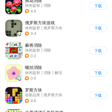
插花消除
休闲益智
|
消除
下载
4.9
俄罗斯方块游戏
休闲益智
|
俄罗斯方块
下载
|
童年
|
消除
3.4
麻将消除
休闲益智
|
消除
下载
0.0
螺丝消除
休闲益智
|
消除
|
解压
下载
|
清新
0.0
罗斯方块
创新品类
|
俄罗斯方块
下载
|
脑洞
|
多比特
4.6