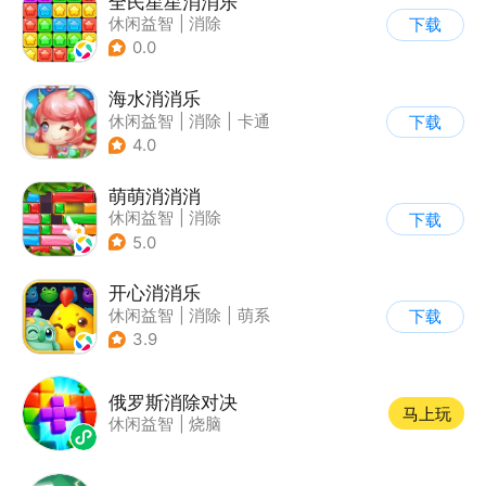
全民星星消消乐
休闲益智
|
消除
下载
0.0
海水消消乐
休闲益智
|
消除
|
卡通
下载
4.0
萌萌消消消
休闲益智
|
消除
下载
5.0
开心消消乐
休闲益智
|
消除
|
萌系
下载
|
乐元素
3.9
俄罗斯消除对决
马上玩
休闲益智
|
烧脑