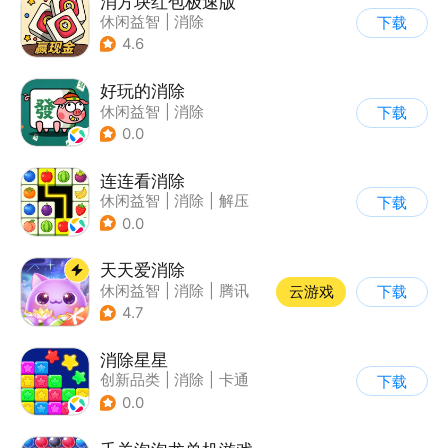
消方块红包极速版
休闲益智
|
消除
下载
|
积分网赚
4.6
好玩的消除
休闲益智
|
消除
下载
0.0
连连看消除
休闲益智
|
消除
|
解压
下载
|
挑战破纪录
0.0
天天爱消除
休闲益智
|
消除
|
腾讯
云游戏
下载
|
单机
4.7
消除星星
创新品类
|
消除
|
卡通
下载
|
休闲益智
0.0