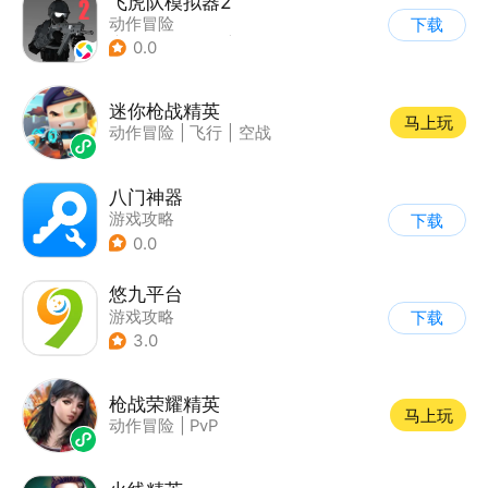
飞虎队模拟器2
动作冒险
下载
|
第一人称射击
|
枪战
0.0
|
写实
迷你枪战精英
马上玩
动作冒险
|
飞行
|
空战
八门神器
游戏攻略
下载
0.0
悠九平台
游戏攻略
下载
3.0
枪战荣耀精英
马上玩
动作冒险
|
PvP