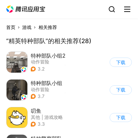
首页
游戏
相关推荐
“精英特种部队”的相关推荐(28)
特种部队小组2
动作冒险
下载
|
第一人称射击
|
枪战
3.2
|
写实
特种部队小组
动作冒险
下载
|
第一人称射击
|
枪战
3.7
|
写实
叨鱼
其他
|
游戏攻略
下载
3.3