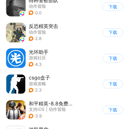
特种警察部队
动作冒险
下载
|
第一人称射击
|
枪战
0.0
|
写实
反恐精英突击
动作冒险
下载
|
第一人称射击
|
枪战
2.8
|
战术竞技
光环助手
游戏社区
下载
4.3
csgo盒子
游戏攻略
下载
2.3
和平精英-8.8免费领20连抽
支持iOS
|
动作冒险
下载
|
PvP
|
枪战
3.9