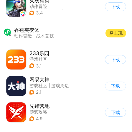
火线精英
动作冒险
下载
|
第一人称射击
|
枪战
3.4
|
写实
香蕉突变体
马上玩
动作冒险
|
战术竞技
233乐园
游戏社区
下载
3.1
网易大神
游戏社区
|
游戏周边
下载
2.1
先锋营地
游戏攻略
下载
4.9