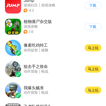
Jump
游戏社区
|
游戏攻略
下载
|
游戏交易
|
游戏周边
4.2
植物僵尸杂交版
游戏攻略
下载
1.6
像素吃鸡特工
马上玩
休闲益智
|
烧脑
狙击手之致命
马上玩
动作冒险
|
枪战
我爆头贼准
马上玩
动作冒险
|
枪战