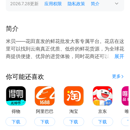
2026.7.28
更新
应用权限
隐私政策
简介
简介
米贝——花田直发的鲜花批发大客专属平台。花店在这
里可以找到云南真正优质、低价的鲜花货源，为全球花
商提供便捷、优异的进货体验，同时花商还可以在平台
展开
上获得插花教程、花艺培训、花店经营、鲜花养护、花
礼、节日花语等信息！
你可能还喜欢
更多
【花农直卖】平台上架了国内近99%的鲜切花货源，
花农直供，低价直销。玫瑰花、康乃馨、百合花、菊
花、绣球花、永生花等常见花材应有尽有，满足所有花
商的不同需求，不管是情人节、七夕节、教师节，各种
得物
阿里巴巴
淘宝
京东
唯
节日鲜花这里都能找到，根本上解决花商的进货难题！
下载
下载
下载
下载