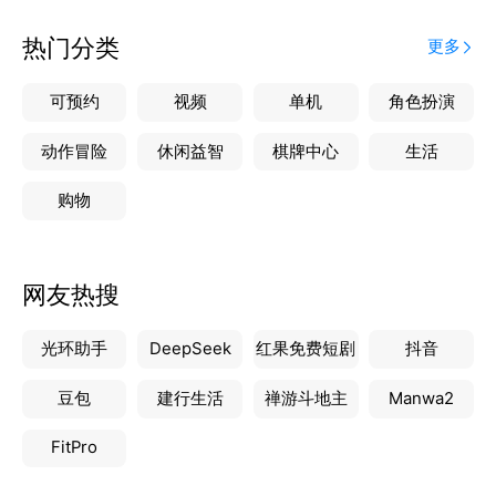
【源头价格】红玫瑰低至0.5元/支，从花田直达花店，
没有中间商的鲜花大客专属平台，真正的优质、低价，
热门分类
更多
让鲜花采购更容易！
可预约
视频
单机
角色扮演
【9小时发货】从鲜花种植基地采摘到昆明分拣中心打
包发货，整个过程缩短至9小时，保障每支鲜花新鲜到
动作冒险
休闲益智
棋牌中心
生活
达花店，有更长的插花期，更容易养护，让花店卖出更
购物
好的价格！
【为花商赋能】这里不仅有优质、低价、货源充足的鲜
网友热搜
花可供花商采购，还有花艺教程、插花图片、花束制作
宝贵素材，每周不定期还有网红花艺直播，教花商制作
光环助手
DeepSeek
红果免费短剧
抖音
花束、开业花篮、会议用花、婚庆用花等，为花商提供
采、学、销一站式解决方案！
豆包
建行生活
禅游斗地主
Manwa2
【为什么选择米贝】为全球鲜花大客而生。
FitPro