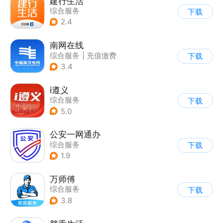
建行生活
综合服务
下载
2.4
南网在线
综合服务
|
充值缴费
下载
3.4
i遵义
综合服务
下载
5.0
公安一网通办
综合服务
下载
|
业务咨询办理
1.9
|
政企业务
万师傅
综合服务
下载
3.8