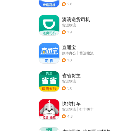
2.8
滴滴送货司机
货运物流
1.9
直通宝
效率办公
|
货运物流
1.0
省省货主
货运物流
5.0
快狗打车
货运物流
|
打车拼车
4.8