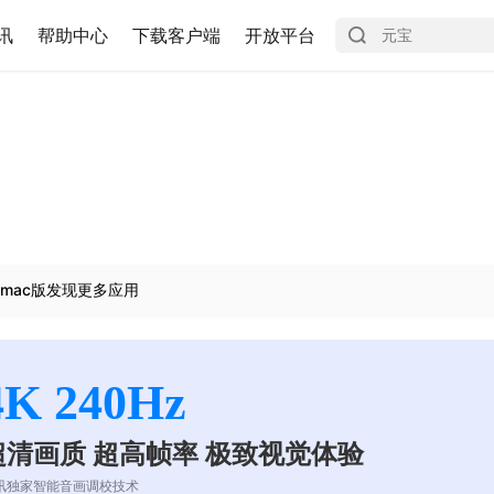
讯
帮助中心
下载客户端
开放平台
mac版发现更多应用
4K 240Hz
超清画质 超高帧率 极致视觉体验
讯独家智能音画调校技术