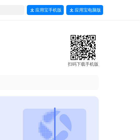
应用宝
手机版
应用宝
电脑版
扫码下载手机版