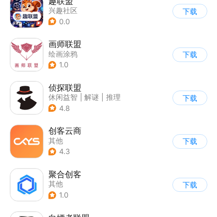
趣联盟
兴趣社区
下载
0.0
画师联盟
绘画涂鸦
下载
1.0
侦探联盟
休闲益智
|
解谜
|
推理
下载
|
侦探
4.8
创客云商
其他
下载
4.3
聚合创客
其他
下载
1.0