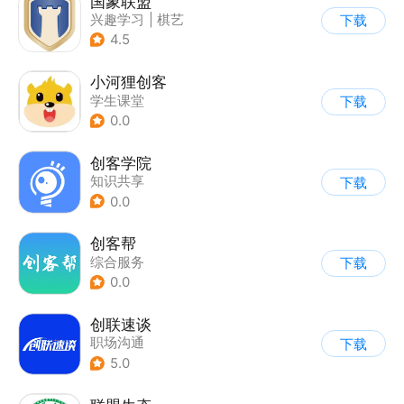
国象联盟
兴趣学习
|
棋艺
下载
4.5
小河狸创客
学生课堂
下载
0.0
创客学院
知识共享
下载
0.0
创客帮
综合服务
下载
0.0
创联速谈
职场沟通
下载
5.0