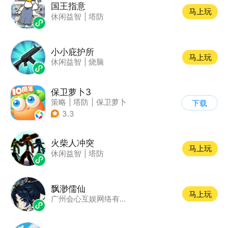
国王指意
马上玩
休闲益智
|
塔防
小小庇护所
马上玩
休闲益智
|
烧脑
保卫萝卜3
策略
|
塔防
|
保卫萝卜
下载
|
卡通
3.3
火柴人冲突
马上玩
休闲益智
|
塔防
飘渺儒仙
马上玩
广州会心互娱网络有限公司