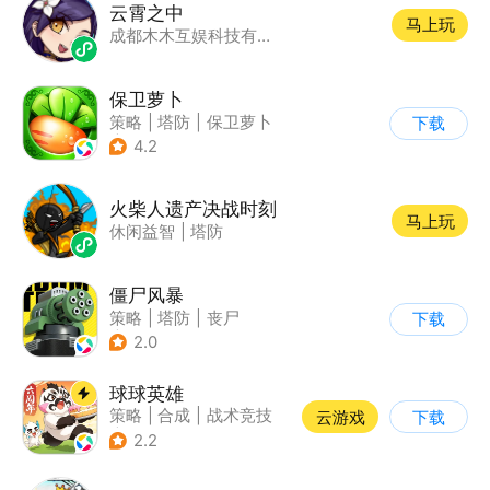
云霄之中
马上玩
成都木木互娱科技有限公司
保卫萝卜
策略
|
塔防
|
保卫萝卜
下载
|
卡通
4.2
火柴人遗产决战时刻
马上玩
休闲益智
|
塔防
僵尸风暴
策略
|
塔防
|
丧尸
下载
|
卡通
2.0
球球英雄
策略
|
合成
|
战术竞技
云游戏
下载
|
创酷
2.2