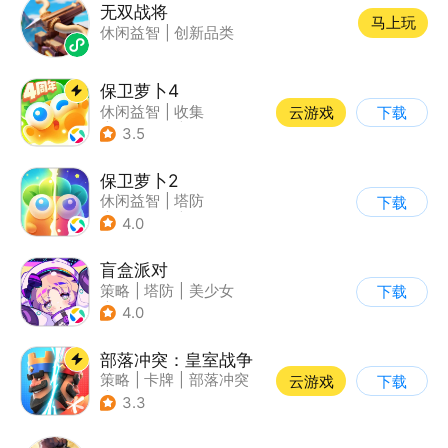
无双战将
马上玩
休闲益智
|
创新品类
保卫萝卜4
休闲益智
|
收集
云游戏
下载
|
保卫萝卜
|
童年
3.5
保卫萝卜2
休闲益智
|
塔防
下载
|
保卫萝卜
|
凯罗天下
4.0
盲盒派对
策略
|
塔防
|
美少女
下载
|
卡通
4.0
部落冲突：皇室战争
策略
|
卡牌
|
部落冲突
云游戏
下载
|
卡通
3.3