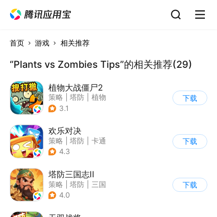
首页
游戏
相关推荐
“Plants vs Zombies Tips”的相关推荐(29)
植物大战僵尸2
策略
|
塔防
|
植物
下载
|
植物大战僵尸
3.1
欢乐对决
策略
|
塔防
|
卡通
下载
|
卡牌
4.3
塔防三国志II
策略
|
塔防
|
三国
下载
|
卡通
4.0