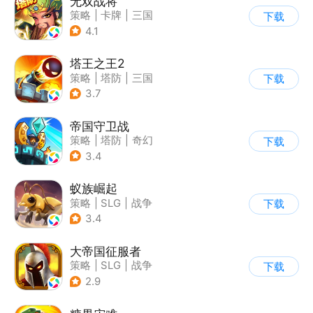
无双战将
策略
|
卡牌
|
三国
下载
|
中国风
4.1
塔王之王2
策略
|
塔防
|
三国
下载
|
中国风
3.7
帝国守卫战
策略
|
塔防
|
奇幻
下载
|
卡通
3.4
蚁族崛起
策略
|
SLG
|
战争
下载
|
卡通
3.4
大帝国征服者
策略
|
SLG
|
战争
下载
|
帝国时代
2.9