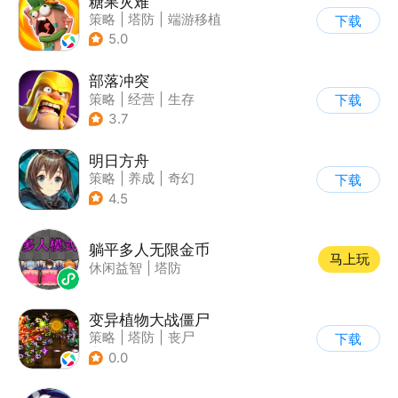
糖果灾难
策略
|
塔防
|
端游移植
下载
|
卡通
5.0
部落冲突
策略
|
经营
|
生存
下载
|
部落冲突
3.7
明日方舟
策略
|
养成
|
奇幻
下载
|
废土
4.5
躺平多人无限金币
马上玩
休闲益智
|
塔防
变异植物大战僵尸
策略
|
塔防
|
丧尸
下载
|
卡通
0.0